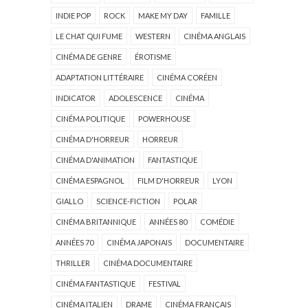
INDIE POP
ROCK
MAKE MY DAY
FAMILLE
LE CHAT QUI FUME
WESTERN
CINÉMA ANGLAIS
CINÉMA DE GENRE
ÉROTISME
ADAPTATION LITTÉRAIRE
CINÉMA CORÉEN
INDICATOR
ADOLESCENCE
CINÉMA
CINÉMA POLITIQUE
POWERHOUSE
CINÉMA D'HORREUR
HORREUR
CINÉMA D'ANIMATION
FANTASTIQUE
CINÉMA ESPAGNOL
FILM D'HORREUR
LYON
GIALLO
SCIENCE-FICTION
POLAR
CINÉMA BRITANNIQUE
ANNÉES 80
COMÉDIE
ANNÉES 70
CINÉMA JAPONAIS
DOCUMENTAIRE
THRILLER
CINÉMA DOCUMENTAIRE
CINÉMA FANTASTIQUE
FESTIVAL
CINÉMA ITALIEN
DRAME
CINÉMA FRANÇAIS