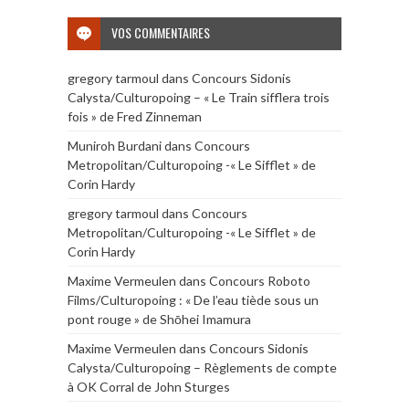
VOS COMMENTAIRES
gregory tarmoul
dans
Concours Sidonis
Calysta/Culturopoing – « Le Train sifflera trois
fois » de Fred Zinneman
Muniroh Burdani
dans
Concours
Metropolitan/Culturopoing -« Le Sifflet » de
Corin Hardy
gregory tarmoul
dans
Concours
Metropolitan/Culturopoing -« Le Sifflet » de
Corin Hardy
Maxime Vermeulen
dans
Concours Roboto
Films/Culturopoing : « De l’eau tiède sous un
pont rouge » de Shōhei Imamura
Maxime Vermeulen
dans
Concours Sidonis
Calysta/Culturopoing – Règlements de compte
à OK Corral de John Sturges