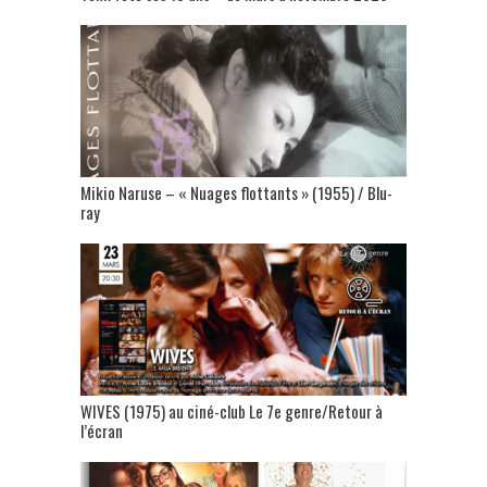
Mikio Naruse – « Nuages flottants » (1955) / Blu-
ray
WIVES (1975) au ciné-club Le 7e genre/Retour à
l’écran