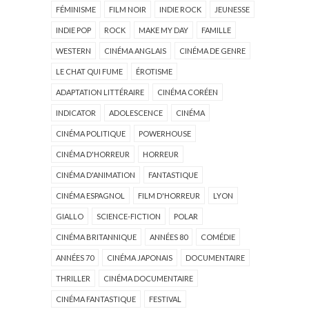
FÉMINISME
FILM NOIR
INDIE ROCK
JEUNESSE
INDIE POP
ROCK
MAKE MY DAY
FAMILLE
WESTERN
CINÉMA ANGLAIS
CINÉMA DE GENRE
LE CHAT QUI FUME
ÉROTISME
ADAPTATION LITTÉRAIRE
CINÉMA CORÉEN
INDICATOR
ADOLESCENCE
CINÉMA
CINÉMA POLITIQUE
POWERHOUSE
CINÉMA D'HORREUR
HORREUR
CINÉMA D'ANIMATION
FANTASTIQUE
CINÉMA ESPAGNOL
FILM D'HORREUR
LYON
GIALLO
SCIENCE-FICTION
POLAR
CINÉMA BRITANNIQUE
ANNÉES 80
COMÉDIE
ANNÉES 70
CINÉMA JAPONAIS
DOCUMENTAIRE
THRILLER
CINÉMA DOCUMENTAIRE
CINÉMA FANTASTIQUE
FESTIVAL