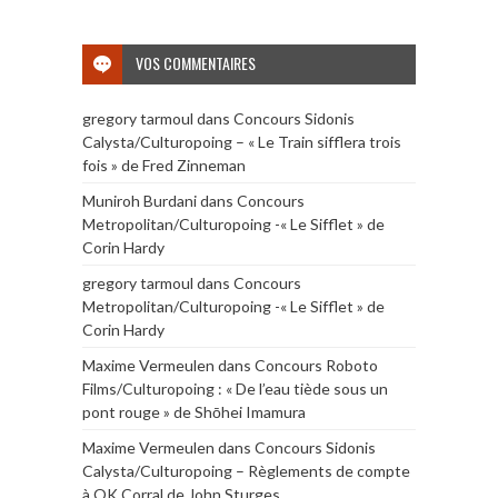
VOS COMMENTAIRES
gregory tarmoul
dans
Concours Sidonis
Calysta/Culturopoing – « Le Train sifflera trois
fois » de Fred Zinneman
Muniroh Burdani
dans
Concours
Metropolitan/Culturopoing -« Le Sifflet » de
Corin Hardy
gregory tarmoul
dans
Concours
Metropolitan/Culturopoing -« Le Sifflet » de
Corin Hardy
Maxime Vermeulen
dans
Concours Roboto
Films/Culturopoing : « De l’eau tiède sous un
pont rouge » de Shōhei Imamura
Maxime Vermeulen
dans
Concours Sidonis
Calysta/Culturopoing – Règlements de compte
à OK Corral de John Sturges