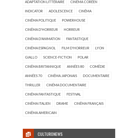
ADAPTATION LITTÉRAIRE
CINÉMA CORÉEN
INDICATOR
ADOLESCENCE
CINÉMA
CINÉMA POLITIQUE
POWERHOUSE
CINÉMA D'HORREUR
HORREUR
CINÉMA D'ANIMATION
FANTASTIQUE
CINÉMA ESPAGNOL
FILM D'HORREUR
LYON
GIALLO
SCIENCE-FICTION
POLAR
CINÉMA BRITANNIQUE
ANNÉES 80
COMÉDIE
ANNÉES 70
CINÉMA JAPONAIS
DOCUMENTAIRE
THRILLER
CINÉMA DOCUMENTAIRE
CINÉMA FANTASTIQUE
FESTIVAL
CINÉMA ITALIEN
DRAME
CINÉMA FRANÇAIS
CINÉMA AMERICAIN
CULTURONEWS