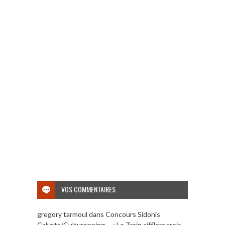
VOS COMMENTAIRES
gregory tarmoul
dans
Concours Sidonis
Calysta/Culturopoing – « Le Train sifflera trois