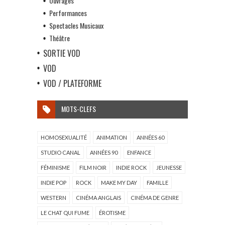
Ouvrages
Performances
Spectacles Musicaux
Théâtre
SORTIE VOD
VOD
VOD / PLATEFORME
MOTS-CLEFS
HOMOSEXUALITÉ
ANIMATION
ANNÉES 60
STUDIO CANAL
ANNÉES 90
ENFANCE
FÉMINISME
FILM NOIR
INDIE ROCK
JEUNESSE
INDIE POP
ROCK
MAKE MY DAY
FAMILLE
WESTERN
CINÉMA ANGLAIS
CINÉMA DE GENRE
LE CHAT QUI FUME
ÉROTISME