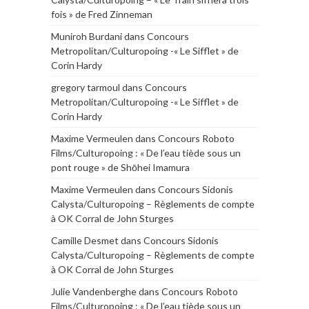
fois » de Fred Zinneman
Muniroh Burdani
dans
Concours
Metropolitan/Culturopoing -« Le Sifflet » de
Corin Hardy
gregory tarmoul
dans
Concours
Metropolitan/Culturopoing -« Le Sifflet » de
Corin Hardy
Maxime Vermeulen
dans
Concours Roboto
Films/Culturopoing : « De l’eau tiède sous un
pont rouge » de Shōhei Imamura
Maxime Vermeulen
dans
Concours Sidonis
Calysta/Culturopoing – Règlements de compte
à OK Corral de John Sturges
Camille Desmet
dans
Concours Sidonis
Calysta/Culturopoing – Règlements de compte
à OK Corral de John Sturges
Julie Vandenberghe
dans
Concours Roboto
Films/Culturopoing : « De l’eau tiède sous un