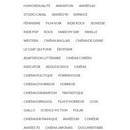
HOMOSEXUALITÉ
ANIMATION
ANNÉES 60
STUDIO CANAL
ANNÉES 90
ENFANCE
FÉMINISME
FILM NOIR
INDIE ROCK
JEUNESSE
INDIE POP
ROCK
MAKE MY DAY
FAMILLE
WESTERN
CINÉMA ANGLAIS
CINÉMA DE GENRE
LE CHAT QUI FUME
ÉROTISME
ADAPTATION LITTÉRAIRE
CINÉMA CORÉEN
INDICATOR
ADOLESCENCE
CINÉMA
CINÉMA POLITIQUE
POWERHOUSE
CINÉMA D'HORREUR
HORREUR
CINÉMA D'ANIMATION
FANTASTIQUE
CINÉMA ESPAGNOL
FILM D'HORREUR
LYON
GIALLO
SCIENCE-FICTION
POLAR
CINÉMA BRITANNIQUE
ANNÉES 80
COMÉDIE
ANNÉES 70
CINÉMA JAPONAIS
DOCUMENTAIRE