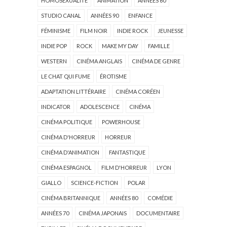
HOMOSEXUALITÉ
ANIMATION
ANNÉES 60
STUDIO CANAL
ANNÉES 90
ENFANCE
FÉMINISME
FILM NOIR
INDIE ROCK
JEUNESSE
INDIE POP
ROCK
MAKE MY DAY
FAMILLE
WESTERN
CINÉMA ANGLAIS
CINÉMA DE GENRE
LE CHAT QUI FUME
ÉROTISME
ADAPTATION LITTÉRAIRE
CINÉMA CORÉEN
INDICATOR
ADOLESCENCE
CINÉMA
CINÉMA POLITIQUE
POWERHOUSE
CINÉMA D'HORREUR
HORREUR
CINÉMA D'ANIMATION
FANTASTIQUE
CINÉMA ESPAGNOL
FILM D'HORREUR
LYON
GIALLO
SCIENCE-FICTION
POLAR
CINÉMA BRITANNIQUE
ANNÉES 80
COMÉDIE
ANNÉES 70
CINÉMA JAPONAIS
DOCUMENTAIRE