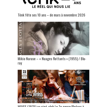
Tënk fête ses 10 ans – de mars à novembre 2026
Mikio Naruse – « Nuages flottants » (1955) / Blu-
ray
WIVES (1975) au ciné-club Le 7e genre/Retour à