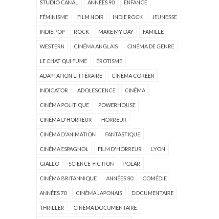
STUDIO CANAL
ANNÉES 90
ENFANCE
FÉMINISME
FILM NOIR
INDIE ROCK
JEUNESSE
INDIE POP
ROCK
MAKE MY DAY
FAMILLE
WESTERN
CINÉMA ANGLAIS
CINÉMA DE GENRE
LE CHAT QUI FUME
ÉROTISME
ADAPTATION LITTÉRAIRE
CINÉMA CORÉEN
INDICATOR
ADOLESCENCE
CINÉMA
CINÉMA POLITIQUE
POWERHOUSE
CINÉMA D'HORREUR
HORREUR
CINÉMA D'ANIMATION
FANTASTIQUE
CINÉMA ESPAGNOL
FILM D'HORREUR
LYON
GIALLO
SCIENCE-FICTION
POLAR
CINÉMA BRITANNIQUE
ANNÉES 80
COMÉDIE
ANNÉES 70
CINÉMA JAPONAIS
DOCUMENTAIRE
THRILLER
CINÉMA DOCUMENTAIRE