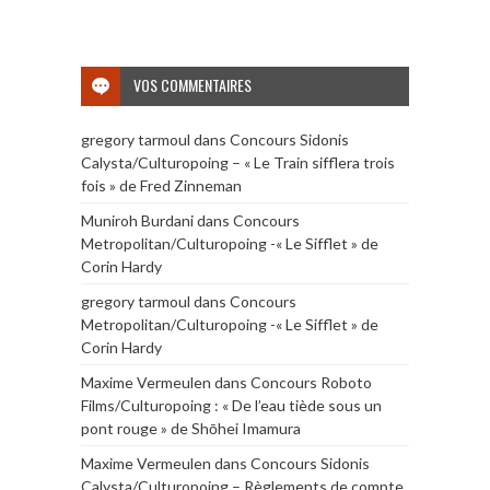
VOS COMMENTAIRES
gregory tarmoul
dans
Concours Sidonis
Calysta/Culturopoing – « Le Train sifflera trois
fois » de Fred Zinneman
Muniroh Burdani
dans
Concours
Metropolitan/Culturopoing -« Le Sifflet » de
Corin Hardy
gregory tarmoul
dans
Concours
Metropolitan/Culturopoing -« Le Sifflet » de
Corin Hardy
Maxime Vermeulen
dans
Concours Roboto
Films/Culturopoing : « De l’eau tiède sous un
pont rouge » de Shōhei Imamura
Maxime Vermeulen
dans
Concours Sidonis
Calysta/Culturopoing – Règlements de compte