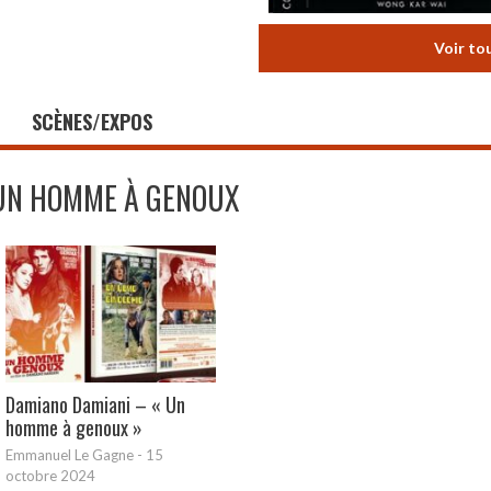
Voir to
SCÈNES/EXPOS
UN HOMME À GENOUX
Damiano Damiani – « Un
homme à genoux »
Emmanuel Le Gagne
-
15
octobre 2024