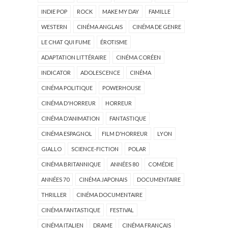
INDIE POP
ROCK
MAKE MY DAY
FAMILLE
WESTERN
CINÉMA ANGLAIS
CINÉMA DE GENRE
LE CHAT QUI FUME
ÉROTISME
ADAPTATION LITTÉRAIRE
CINÉMA CORÉEN
INDICATOR
ADOLESCENCE
CINÉMA
CINÉMA POLITIQUE
POWERHOUSE
CINÉMA D'HORREUR
HORREUR
CINÉMA D'ANIMATION
FANTASTIQUE
CINÉMA ESPAGNOL
FILM D'HORREUR
LYON
GIALLO
SCIENCE-FICTION
POLAR
CINÉMA BRITANNIQUE
ANNÉES 80
COMÉDIE
ANNÉES 70
CINÉMA JAPONAIS
DOCUMENTAIRE
THRILLER
CINÉMA DOCUMENTAIRE
CINÉMA FANTASTIQUE
FESTIVAL
CINÉMA ITALIEN
DRAME
CINÉMA FRANÇAIS