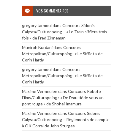
VOS COMMENTAIRES
gregory tarmoul
dans
Concours Sidonis
Calysta/Culturopoing – « Le Train sifflera trois
fois » de Fred Zinneman
Muniroh Burdani
dans
Concours
Metropolitan/Culturopoing -« Le Sifflet » de
Corin Hardy
gregory tarmoul
dans
Concours
Metropolitan/Culturopoing -« Le Sifflet » de
Corin Hardy
Maxime Vermeulen
dans
Concours Roboto
Films/Culturopoing : « De l’eau tiède sous un
pont rouge » de Shōhei Imamura
Maxime Vermeulen
dans
Concours Sidonis
Calysta/Culturopoing – Règlements de compte
à OK Corral de John Sturges