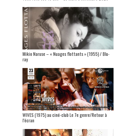
Mikio Naruse – « Nuages flottants » (1955) / Blu-
ray
WIVES (1975) au ciné-club Le 7e genre/Retour à
l’écran