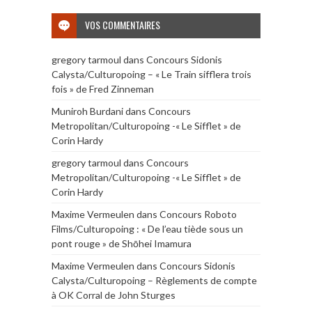
VOS COMMENTAIRES
gregory tarmoul
dans
Concours Sidonis
Calysta/Culturopoing – « Le Train sifflera trois
fois » de Fred Zinneman
Muniroh Burdani
dans
Concours
Metropolitan/Culturopoing -« Le Sifflet » de
Corin Hardy
gregory tarmoul
dans
Concours
Metropolitan/Culturopoing -« Le Sifflet » de
Corin Hardy
Maxime Vermeulen
dans
Concours Roboto
Films/Culturopoing : « De l’eau tiède sous un
pont rouge » de Shōhei Imamura
Maxime Vermeulen
dans
Concours Sidonis
Calysta/Culturopoing – Règlements de compte
à OK Corral de John Sturges