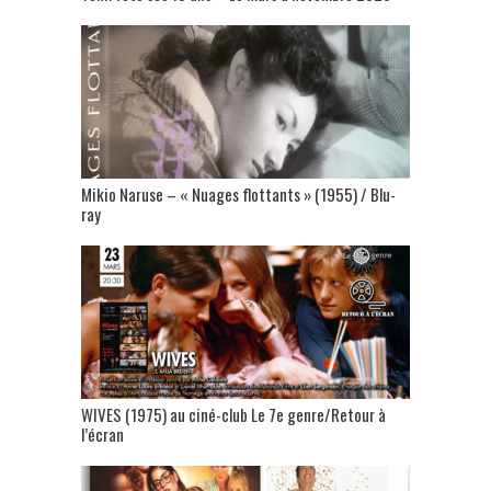
Mikio Naruse – « Nuages flottants » (1955) / Blu-
ray
WIVES (1975) au ciné-club Le 7e genre/Retour à
l’écran