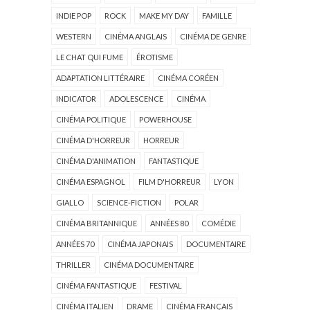
INDIE POP
ROCK
MAKE MY DAY
FAMILLE
WESTERN
CINÉMA ANGLAIS
CINÉMA DE GENRE
LE CHAT QUI FUME
ÉROTISME
ADAPTATION LITTÉRAIRE
CINÉMA CORÉEN
INDICATOR
ADOLESCENCE
CINÉMA
CINÉMA POLITIQUE
POWERHOUSE
CINÉMA D'HORREUR
HORREUR
CINÉMA D'ANIMATION
FANTASTIQUE
CINÉMA ESPAGNOL
FILM D'HORREUR
LYON
GIALLO
SCIENCE-FICTION
POLAR
CINÉMA BRITANNIQUE
ANNÉES 80
COMÉDIE
ANNÉES 70
CINÉMA JAPONAIS
DOCUMENTAIRE
THRILLER
CINÉMA DOCUMENTAIRE
CINÉMA FANTASTIQUE
FESTIVAL
CINÉMA ITALIEN
DRAME
CINÉMA FRANÇAIS