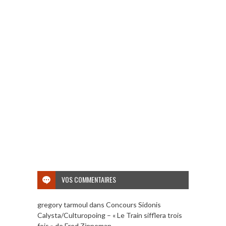
VOS COMMENTAIRES
gregory tarmoul
dans
Concours Sidonis
Calysta/Culturopoing – « Le Train sifflera trois
fois » de Fred Zinneman