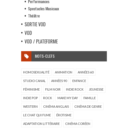
Performances
Spectacles Musicaux
Théâtre
SORTIE VOD
VOD
VOD / PLATEFORME
MOTS-CLEFS
HOMOSEXUALITÉ
ANIMATION
ANNÉES 60
STUDIO CANAL
ANNÉES 90
ENFANCE
FÉMINISME
FILM NOIR
INDIE ROCK
JEUNESSE
INDIE POP
ROCK
MAKE MY DAY
FAMILLE
WESTERN
CINÉMA ANGLAIS
CINÉMA DE GENRE
LE CHAT QUI FUME
ÉROTISME
ADAPTATION LITTÉRAIRE
CINÉMA CORÉEN