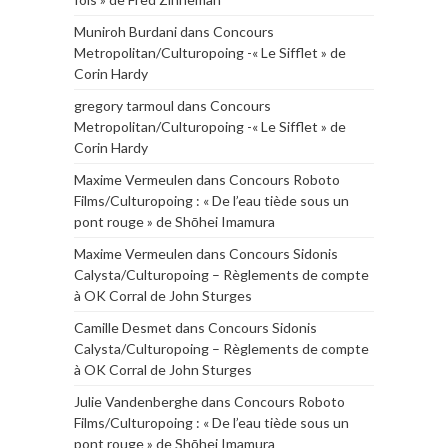
Muniroh Burdani
dans
Concours
Metropolitan/Culturopoing -« Le Sifflet » de
Corin Hardy
gregory tarmoul
dans
Concours
Metropolitan/Culturopoing -« Le Sifflet » de
Corin Hardy
Maxime Vermeulen
dans
Concours Roboto
Films/Culturopoing : « De l’eau tiède sous un
pont rouge » de Shōhei Imamura
Maxime Vermeulen
dans
Concours Sidonis
Calysta/Culturopoing – Règlements de compte
à OK Corral de John Sturges
Camille Desmet
dans
Concours Sidonis
Calysta/Culturopoing – Règlements de compte
à OK Corral de John Sturges
Julie Vandenberghe
dans
Concours Roboto
Films/Culturopoing : « De l’eau tiède sous un
pont rouge » de Shōhei Imamura