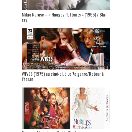
Mikio Naruse – « Nuages flottants » (1955) / Blu-
ray
WIVES (1975) au ciné-club Le 7e genre/Retour à
l’écran