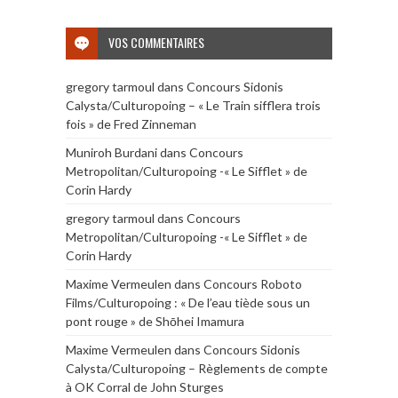
VOS COMMENTAIRES
gregory tarmoul
dans
Concours Sidonis
Calysta/Culturopoing – « Le Train sifflera trois
fois » de Fred Zinneman
Muniroh Burdani
dans
Concours
Metropolitan/Culturopoing -« Le Sifflet » de
Corin Hardy
gregory tarmoul
dans
Concours
Metropolitan/Culturopoing -« Le Sifflet » de
Corin Hardy
Maxime Vermeulen
dans
Concours Roboto
Films/Culturopoing : « De l’eau tiède sous un
pont rouge » de Shōhei Imamura
Maxime Vermeulen
dans
Concours Sidonis
Calysta/Culturopoing – Règlements de compte
à OK Corral de John Sturges