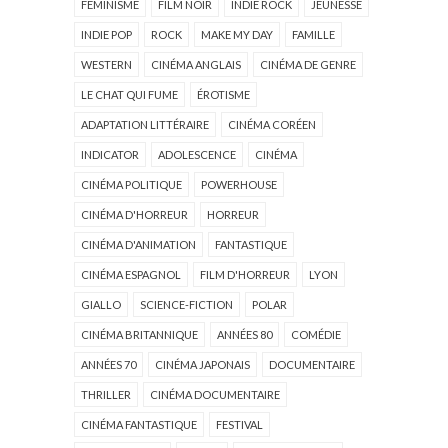
FÉMINISME
FILM NOIR
INDIE ROCK
JEUNESSE
INDIE POP
ROCK
MAKE MY DAY
FAMILLE
WESTERN
CINÉMA ANGLAIS
CINÉMA DE GENRE
LE CHAT QUI FUME
ÉROTISME
ADAPTATION LITTÉRAIRE
CINÉMA CORÉEN
INDICATOR
ADOLESCENCE
CINÉMA
CINÉMA POLITIQUE
POWERHOUSE
CINÉMA D'HORREUR
HORREUR
CINÉMA D'ANIMATION
FANTASTIQUE
CINÉMA ESPAGNOL
FILM D'HORREUR
LYON
GIALLO
SCIENCE-FICTION
POLAR
CINÉMA BRITANNIQUE
ANNÉES 80
COMÉDIE
ANNÉES 70
CINÉMA JAPONAIS
DOCUMENTAIRE
THRILLER
CINÉMA DOCUMENTAIRE
CINÉMA FANTASTIQUE
FESTIVAL