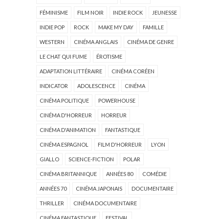
FÉMINISME
FILM NOIR
INDIE ROCK
JEUNESSE
INDIE POP
ROCK
MAKE MY DAY
FAMILLE
WESTERN
CINÉMA ANGLAIS
CINÉMA DE GENRE
LE CHAT QUI FUME
ÉROTISME
ADAPTATION LITTÉRAIRE
CINÉMA CORÉEN
INDICATOR
ADOLESCENCE
CINÉMA
CINÉMA POLITIQUE
POWERHOUSE
CINÉMA D'HORREUR
HORREUR
CINÉMA D'ANIMATION
FANTASTIQUE
CINÉMA ESPAGNOL
FILM D'HORREUR
LYON
GIALLO
SCIENCE-FICTION
POLAR
CINÉMA BRITANNIQUE
ANNÉES 80
COMÉDIE
ANNÉES 70
CINÉMA JAPONAIS
DOCUMENTAIRE
THRILLER
CINÉMA DOCUMENTAIRE
CINÉMA FANTASTIQUE
FESTIVAL