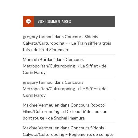
VOS COMMENTAIRES
gregory tarmoul
dans
Concours Sidonis
Calysta/Culturopoing – « Le Train sifflera trois
fois » de Fred Zinneman
Muniroh Burdani
dans
Concours
Metropolitan/Culturopoing -« Le Sifflet » de
Corin Hardy
gregory tarmoul
dans
Concours
Metropolitan/Culturopoing -« Le Sifflet » de
Corin Hardy
Maxime Vermeulen
dans
Concours Roboto
Films/Culturopoing : « De l’eau tiède sous un
pont rouge » de Shōhei Imamura
Maxime Vermeulen
dans
Concours Sidonis
Calysta/Culturopoing – Règlements de compte