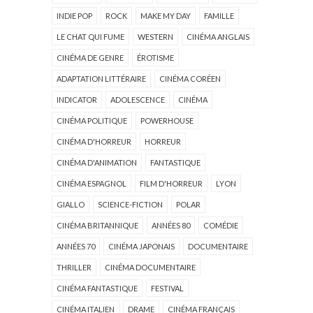
INDIE POP
ROCK
MAKE MY DAY
FAMILLE
LE CHAT QUI FUME
WESTERN
CINÉMA ANGLAIS
CINÉMA DE GENRE
ÉROTISME
ADAPTATION LITTÉRAIRE
CINÉMA CORÉEN
INDICATOR
ADOLESCENCE
CINÉMA
CINÉMA POLITIQUE
POWERHOUSE
CINÉMA D'HORREUR
HORREUR
CINÉMA D'ANIMATION
FANTASTIQUE
CINÉMA ESPAGNOL
FILM D'HORREUR
LYON
GIALLO
SCIENCE-FICTION
POLAR
CINÉMA BRITANNIQUE
ANNÉES 80
COMÉDIE
ANNÉES 70
CINÉMA JAPONAIS
DOCUMENTAIRE
THRILLER
CINÉMA DOCUMENTAIRE
CINÉMA FANTASTIQUE
FESTIVAL
CINÉMA ITALIEN
DRAME
CINÉMA FRANÇAIS