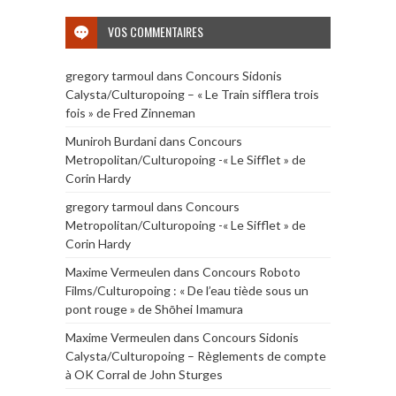
VOS COMMENTAIRES
gregory tarmoul
dans
Concours Sidonis
Calysta/Culturopoing – « Le Train sifflera trois
fois » de Fred Zinneman
Muniroh Burdani
dans
Concours
Metropolitan/Culturopoing -« Le Sifflet » de
Corin Hardy
gregory tarmoul
dans
Concours
Metropolitan/Culturopoing -« Le Sifflet » de
Corin Hardy
Maxime Vermeulen
dans
Concours Roboto
Films/Culturopoing : « De l’eau tiède sous un
pont rouge » de Shōhei Imamura
Maxime Vermeulen
dans
Concours Sidonis
Calysta/Culturopoing – Règlements de compte
à OK Corral de John Sturges