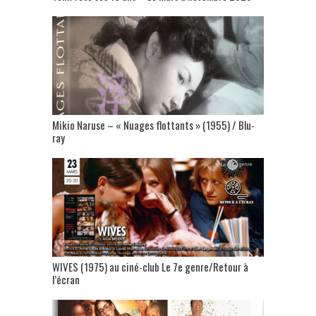
Mikio Naruse – « Nuages flottants » (1955) / Blu-
ray
WIVES (1975) au ciné-club Le 7e genre/Retour à
l’écran