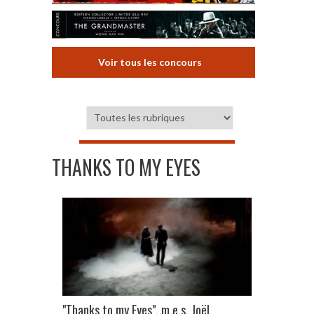
Voir tous les concours
THANKS TO MY EYES
"Thanks to my Eyes", m.e.s. Joël