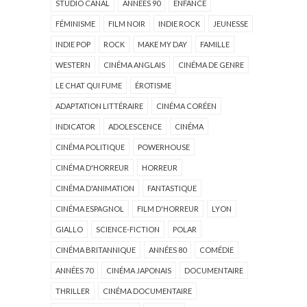
STUDIO CANAL
ANNÉES 90
ENFANCE
FÉMINISME
FILM NOIR
INDIE ROCK
JEUNESSE
INDIE POP
ROCK
MAKE MY DAY
FAMILLE
WESTERN
CINÉMA ANGLAIS
CINÉMA DE GENRE
LE CHAT QUI FUME
ÉROTISME
ADAPTATION LITTÉRAIRE
CINÉMA CORÉEN
INDICATOR
ADOLESCENCE
CINÉMA
CINÉMA POLITIQUE
POWERHOUSE
CINÉMA D'HORREUR
HORREUR
CINÉMA D'ANIMATION
FANTASTIQUE
CINÉMA ESPAGNOL
FILM D'HORREUR
LYON
GIALLO
SCIENCE-FICTION
POLAR
CINÉMA BRITANNIQUE
ANNÉES 80
COMÉDIE
ANNÉES 70
CINÉMA JAPONAIS
DOCUMENTAIRE
THRILLER
CINÉMA DOCUMENTAIRE