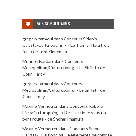
VOS COMMENTAIRES
gregory tarmoul
dans
Concours Sidonis
Calysta/Culturopoing – « Le Train sifflera trois
fois » de Fred Zinneman
Muniroh Burdani
dans
Concours
Metropolitan/Culturopoing -« Le Sifflet » de
Corin Hardy
gregory tarmoul
dans
Concours
Metropolitan/Culturopoing -« Le Sifflet » de
Corin Hardy
Maxime Vermeulen
dans
Concours Roboto
Films/Culturopoing : « De l’eau tiède sous un
pont rouge » de Shōhei Imamura
Maxime Vermeulen
dans
Concours Sidonis
Calysta/Culturopoing – Règlements de compte