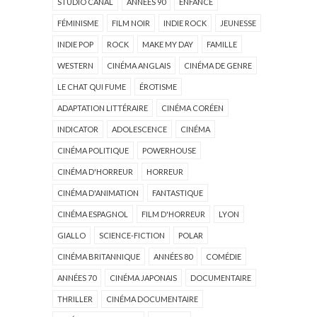
STUDIO CANAL
ANNÉES 90
ENFANCE
FÉMINISME
FILM NOIR
INDIE ROCK
JEUNESSE
INDIE POP
ROCK
MAKE MY DAY
FAMILLE
WESTERN
CINÉMA ANGLAIS
CINÉMA DE GENRE
LE CHAT QUI FUME
ÉROTISME
ADAPTATION LITTÉRAIRE
CINÉMA CORÉEN
INDICATOR
ADOLESCENCE
CINÉMA
CINÉMA POLITIQUE
POWERHOUSE
CINÉMA D'HORREUR
HORREUR
CINÉMA D'ANIMATION
FANTASTIQUE
CINÉMA ESPAGNOL
FILM D'HORREUR
LYON
GIALLO
SCIENCE-FICTION
POLAR
CINÉMA BRITANNIQUE
ANNÉES 80
COMÉDIE
ANNÉES 70
CINÉMA JAPONAIS
DOCUMENTAIRE
THRILLER
CINÉMA DOCUMENTAIRE