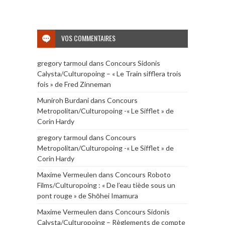
VOS COMMENTAIRES
gregory tarmoul
dans
Concours Sidonis
Calysta/Culturopoing – « Le Train sifflera trois
fois » de Fred Zinneman
Muniroh Burdani
dans
Concours
Metropolitan/Culturopoing -« Le Sifflet » de
Corin Hardy
gregory tarmoul
dans
Concours
Metropolitan/Culturopoing -« Le Sifflet » de
Corin Hardy
Maxime Vermeulen
dans
Concours Roboto
Films/Culturopoing : « De l’eau tiède sous un
pont rouge » de Shōhei Imamura
Maxime Vermeulen
dans
Concours Sidonis
Calysta/Culturopoing – Règlements de compte