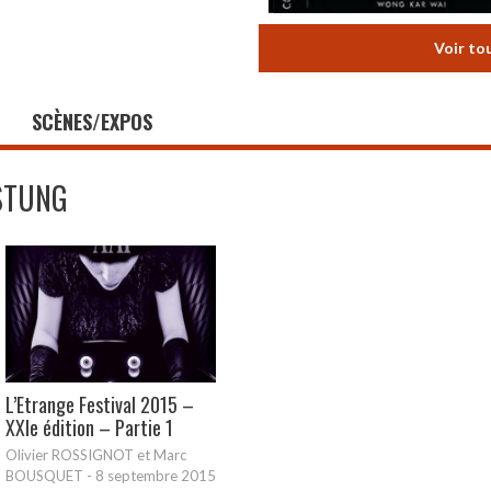
Voir to
SCÈNES/EXPOS
STUNG
L’Etrange Festival 2015 –
XXIe édition – Partie 1
Olivier ROSSIGNOT et Marc
BOUSQUET
-
8 septembre 2015