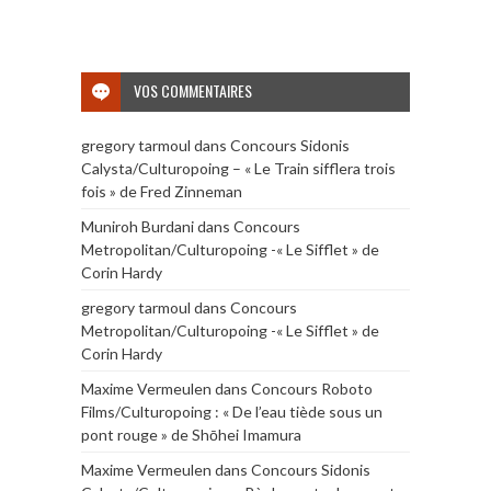
VOS COMMENTAIRES
gregory tarmoul
dans
Concours Sidonis
Calysta/Culturopoing – « Le Train sifflera trois
fois » de Fred Zinneman
Muniroh Burdani
dans
Concours
Metropolitan/Culturopoing -« Le Sifflet » de
Corin Hardy
gregory tarmoul
dans
Concours
Metropolitan/Culturopoing -« Le Sifflet » de
Corin Hardy
Maxime Vermeulen
dans
Concours Roboto
Films/Culturopoing : « De l’eau tiède sous un
pont rouge » de Shōhei Imamura
Maxime Vermeulen
dans
Concours Sidonis