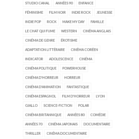
STUDIO CANAL
ANNÉES 90
ENFANCE
FÉMINISME
FILM NOIR
INDIE ROCK
JEUNESSE
INDIE POP
ROCK
MAKE MY DAY
FAMILLE
LE CHAT QUI FUME
WESTERN
CINÉMA ANGLAIS
CINÉMA DE GENRE
ÉROTISME
ADAPTATION LITTÉRAIRE
CINÉMA CORÉEN
INDICATOR
ADOLESCENCE
CINÉMA
CINÉMA POLITIQUE
POWERHOUSE
CINÉMA D'HORREUR
HORREUR
CINÉMA D'ANIMATION
FANTASTIQUE
CINÉMA ESPAGNOL
FILM D'HORREUR
LYON
GIALLO
SCIENCE-FICTION
POLAR
CINÉMA BRITANNIQUE
ANNÉES 80
COMÉDIE
ANNÉES 70
CINÉMA JAPONAIS
DOCUMENTAIRE
THRILLER
CINÉMA DOCUMENTAIRE