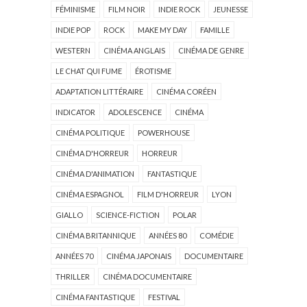
FÉMINISME
FILM NOIR
INDIE ROCK
JEUNESSE
INDIE POP
ROCK
MAKE MY DAY
FAMILLE
WESTERN
CINÉMA ANGLAIS
CINÉMA DE GENRE
LE CHAT QUI FUME
ÉROTISME
ADAPTATION LITTÉRAIRE
CINÉMA CORÉEN
INDICATOR
ADOLESCENCE
CINÉMA
CINÉMA POLITIQUE
POWERHOUSE
CINÉMA D'HORREUR
HORREUR
CINÉMA D'ANIMATION
FANTASTIQUE
CINÉMA ESPAGNOL
FILM D'HORREUR
LYON
GIALLO
SCIENCE-FICTION
POLAR
CINÉMA BRITANNIQUE
ANNÉES 80
COMÉDIE
ANNÉES 70
CINÉMA JAPONAIS
DOCUMENTAIRE
THRILLER
CINÉMA DOCUMENTAIRE
CINÉMA FANTASTIQUE
FESTIVAL