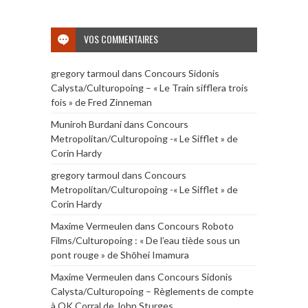
VOS COMMENTAIRES
gregory tarmoul
dans
Concours Sidonis
Calysta/Culturopoing – « Le Train sifflera trois
fois » de Fred Zinneman
Muniroh Burdani
dans
Concours
Metropolitan/Culturopoing -« Le Sifflet » de
Corin Hardy
gregory tarmoul
dans
Concours
Metropolitan/Culturopoing -« Le Sifflet » de
Corin Hardy
Maxime Vermeulen
dans
Concours Roboto
Films/Culturopoing : « De l’eau tiède sous un
pont rouge » de Shōhei Imamura
Maxime Vermeulen
dans
Concours Sidonis
Calysta/Culturopoing – Règlements de compte
à OK Corral de John Sturges