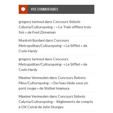
VOS COMMENTAIRES
gregory tarmoul
dans
Concours Sidonis
Calysta/Culturopoing – « Le Train sifflera trois
fois » de Fred Zinneman
Muniroh Burdani
dans
Concours
Metropolitan/Culturopoing -« Le Sifflet » de
Corin Hardy
gregory tarmoul
dans
Concours
Metropolitan/Culturopoing -« Le Sifflet » de
Corin Hardy
Maxime Vermeulen
dans
Concours Roboto
Films/Culturopoing : « De l’eau tiède sous un
pont rouge » de Shōhei Imamura
Maxime Vermeulen
dans
Concours Sidonis
Calysta/Culturopoing – Règlements de compte
à OK Corral de John Sturges