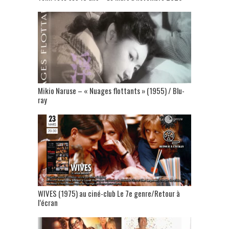
Mikio Naruse – « Nuages flottants » (1955) / Blu-
ray
WIVES (1975) au ciné-club Le 7e genre/Retour à
l’écran