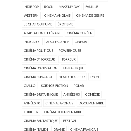
INDIE POP
ROCK
MAKE MY DAY
FAMILLE
WESTERN
CINÉMA ANGLAIS
CINÉMA DE GENRE
LE CHAT QUI FUME
ÉROTISME
ADAPTATION LITTÉRAIRE
CINÉMA CORÉEN
INDICATOR
ADOLESCENCE
CINÉMA
CINÉMA POLITIQUE
POWERHOUSE
CINÉMA D'HORREUR
HORREUR
CINÉMA D'ANIMATION
FANTASTIQUE
CINÉMA ESPAGNOL
FILM D'HORREUR
LYON
GIALLO
SCIENCE-FICTION
POLAR
CINÉMA BRITANNIQUE
ANNÉES 80
COMÉDIE
ANNÉES 70
CINÉMA JAPONAIS
DOCUMENTAIRE
THRILLER
CINÉMA DOCUMENTAIRE
CINÉMA FANTASTIQUE
FESTIVAL
CINÉMA ITALIEN
DRAME
CINÉMA FRANÇAIS