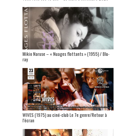
Mikio Naruse – « Nuages flottants » (1955) / Blu-
ray
WIVES (1975) au ciné-club Le 7e genre/Retour à
l’écran