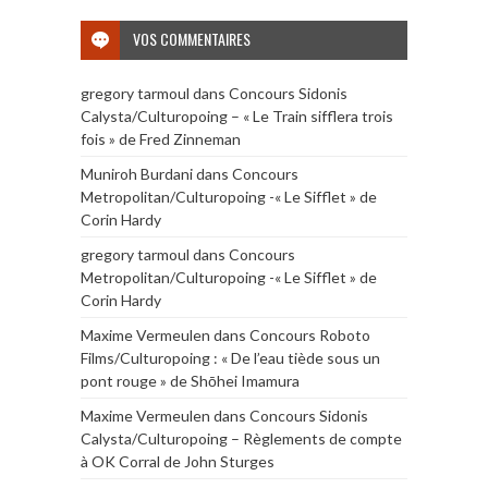
VOS COMMENTAIRES
gregory tarmoul
dans
Concours Sidonis
Calysta/Culturopoing – « Le Train sifflera trois
fois » de Fred Zinneman
Muniroh Burdani
dans
Concours
Metropolitan/Culturopoing -« Le Sifflet » de
Corin Hardy
gregory tarmoul
dans
Concours
Metropolitan/Culturopoing -« Le Sifflet » de
Corin Hardy
Maxime Vermeulen
dans
Concours Roboto
Films/Culturopoing : « De l’eau tiède sous un
pont rouge » de Shōhei Imamura
Maxime Vermeulen
dans
Concours Sidonis
Calysta/Culturopoing – Règlements de compte
à OK Corral de John Sturges