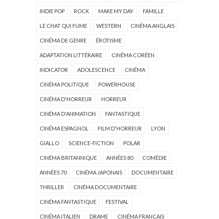
INDIE POP
ROCK
MAKE MY DAY
FAMILLE
LE CHAT QUI FUME
WESTERN
CINÉMA ANGLAIS
CINÉMA DE GENRE
ÉROTISME
ADAPTATION LITTÉRAIRE
CINÉMA CORÉEN
INDICATOR
ADOLESCENCE
CINÉMA
CINÉMA POLITIQUE
POWERHOUSE
CINÉMA D'HORREUR
HORREUR
CINÉMA D'ANIMATION
FANTASTIQUE
CINÉMA ESPAGNOL
FILM D'HORREUR
LYON
GIALLO
SCIENCE-FICTION
POLAR
CINÉMA BRITANNIQUE
ANNÉES 80
COMÉDIE
ANNÉES 70
CINÉMA JAPONAIS
DOCUMENTAIRE
THRILLER
CINÉMA DOCUMENTAIRE
CINÉMA FANTASTIQUE
FESTIVAL
CINÉMA ITALIEN
DRAME
CINÉMA FRANÇAIS