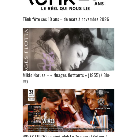
Tënk fête ses 10 ans – de mars à novembre 2026
Mikio Naruse – « Nuages flottants » (1955) / Blu-
ray
WIVES (1975) au ciné-club Le 7e genre/Retour à