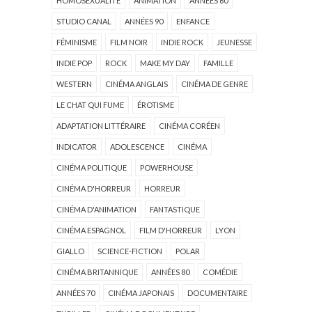
HOMOSEXUALITÉ
ANIMATION
ANNÉES 60
STUDIO CANAL
ANNÉES 90
ENFANCE
FÉMINISME
FILM NOIR
INDIE ROCK
JEUNESSE
INDIE POP
ROCK
MAKE MY DAY
FAMILLE
WESTERN
CINÉMA ANGLAIS
CINÉMA DE GENRE
LE CHAT QUI FUME
ÉROTISME
ADAPTATION LITTÉRAIRE
CINÉMA CORÉEN
INDICATOR
ADOLESCENCE
CINÉMA
CINÉMA POLITIQUE
POWERHOUSE
CINÉMA D'HORREUR
HORREUR
CINÉMA D'ANIMATION
FANTASTIQUE
CINÉMA ESPAGNOL
FILM D'HORREUR
LYON
GIALLO
SCIENCE-FICTION
POLAR
CINÉMA BRITANNIQUE
ANNÉES 80
COMÉDIE
ANNÉES 70
CINÉMA JAPONAIS
DOCUMENTAIRE