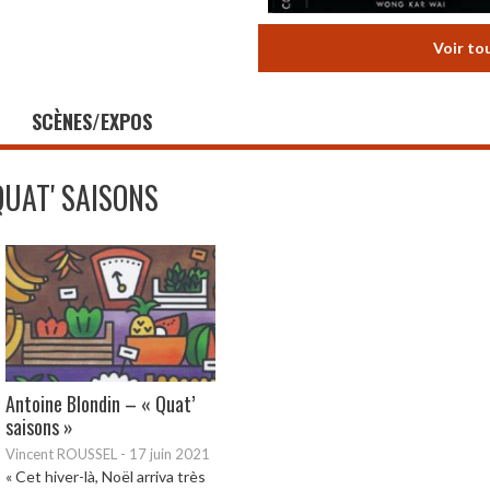
Voir to
SCÈNES/EXPOS
QUAT' SAISONS
Antoine Blondin – « Quat’
saisons »
Vincent ROUSSEL
-
17 juin 2021
« Cet hiver-là, Noël arriva très