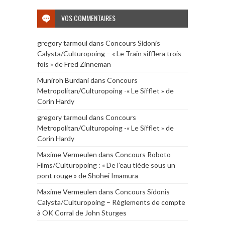
VOS COMMENTAIRES
gregory tarmoul
dans
Concours Sidonis
Calysta/Culturopoing – « Le Train sifflera trois
fois » de Fred Zinneman
Muniroh Burdani
dans
Concours
Metropolitan/Culturopoing -« Le Sifflet » de
Corin Hardy
gregory tarmoul
dans
Concours
Metropolitan/Culturopoing -« Le Sifflet » de
Corin Hardy
Maxime Vermeulen
dans
Concours Roboto
Films/Culturopoing : « De l’eau tiède sous un
pont rouge » de Shōhei Imamura
Maxime Vermeulen
dans
Concours Sidonis
Calysta/Culturopoing – Règlements de compte
à OK Corral de John Sturges