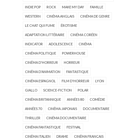
INDIE POP
ROCK
MAKE MY DAY
FAMILLE
WESTERN
CINÉMA ANGLAIS
CINÉMA DE GENRE
LE CHAT QUI FUME
ÉROTISME
ADAPTATION LITTÉRAIRE
CINÉMA CORÉEN
INDICATOR
ADOLESCENCE
CINÉMA
CINÉMA POLITIQUE
POWERHOUSE
CINÉMA D'HORREUR
HORREUR
CINÉMA D'ANIMATION
FANTASTIQUE
CINÉMA ESPAGNOL
FILM D'HORREUR
LYON
GIALLO
SCIENCE-FICTION
POLAR
CINÉMA BRITANNIQUE
ANNÉES 80
COMÉDIE
ANNÉES 70
CINÉMA JAPONAIS
DOCUMENTAIRE
THRILLER
CINÉMA DOCUMENTAIRE
CINÉMA FANTASTIQUE
FESTIVAL
CINÉMA ITALIEN
DRAME
CINÉMA FRANÇAIS