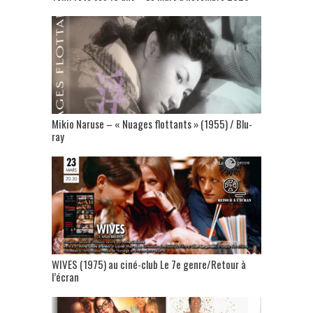
Mikio Naruse – « Nuages flottants » (1955) / Blu-
ray
WIVES (1975) au ciné-club Le 7e genre/Retour à
l’écran