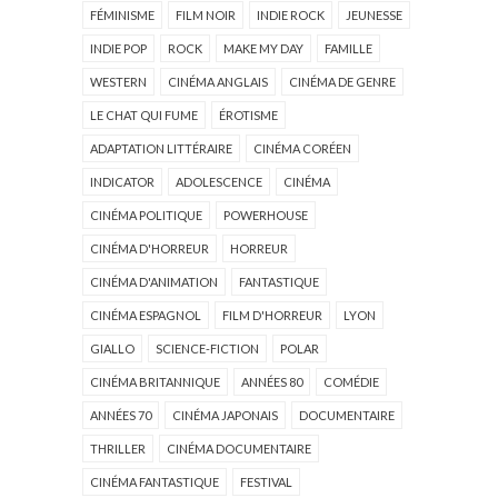
FÉMINISME
FILM NOIR
INDIE ROCK
JEUNESSE
INDIE POP
ROCK
MAKE MY DAY
FAMILLE
WESTERN
CINÉMA ANGLAIS
CINÉMA DE GENRE
LE CHAT QUI FUME
ÉROTISME
ADAPTATION LITTÉRAIRE
CINÉMA CORÉEN
INDICATOR
ADOLESCENCE
CINÉMA
CINÉMA POLITIQUE
POWERHOUSE
CINÉMA D'HORREUR
HORREUR
CINÉMA D'ANIMATION
FANTASTIQUE
CINÉMA ESPAGNOL
FILM D'HORREUR
LYON
GIALLO
SCIENCE-FICTION
POLAR
CINÉMA BRITANNIQUE
ANNÉES 80
COMÉDIE
ANNÉES 70
CINÉMA JAPONAIS
DOCUMENTAIRE
THRILLER
CINÉMA DOCUMENTAIRE
CINÉMA FANTASTIQUE
FESTIVAL