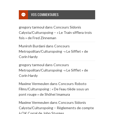
VOS COMMENTAIRES
gregory tarmoul
dans
Concours Sidonis
Calysta/Culturopoing – « Le Train sifflera trois
fois » de Fred Zinneman
Muniroh Burdani
dans
Concours
Metropolitan/Culturopoing -« Le Sifflet » de
Corin Hardy
gregory tarmoul
dans
Concours
Metropolitan/Culturopoing -« Le Sifflet » de
Corin Hardy
Maxime Vermeulen
dans
Concours Roboto
Films/Culturopoing : « De l’eau tiède sous un
pont rouge » de Shōhei Imamura
Maxime Vermeulen
dans
Concours Sidonis
Calysta/Culturopoing – Règlements de compte
à OK Corral de John Sturges