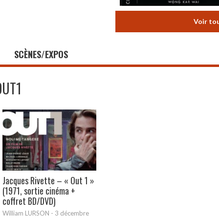
Voir to
SCÈNES/EXPOS
OUT1
Jacques Rivette – « Out 1 »
(1971, sortie cinéma +
coffret BD/DVD)
William LURSON
-
3 décembre