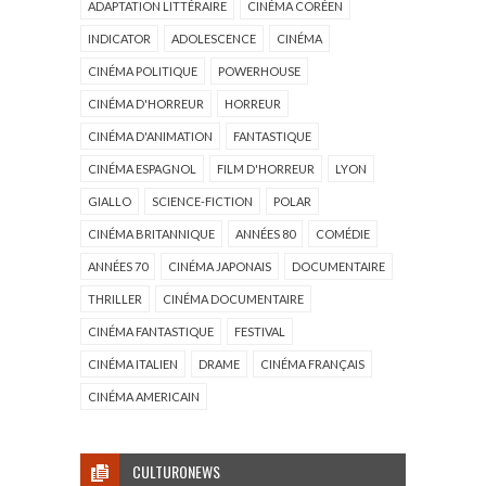
ADAPTATION LITTÉRAIRE
CINÉMA CORÉEN
INDICATOR
ADOLESCENCE
CINÉMA
CINÉMA POLITIQUE
POWERHOUSE
CINÉMA D'HORREUR
HORREUR
CINÉMA D'ANIMATION
FANTASTIQUE
CINÉMA ESPAGNOL
FILM D'HORREUR
LYON
GIALLO
SCIENCE-FICTION
POLAR
CINÉMA BRITANNIQUE
ANNÉES 80
COMÉDIE
ANNÉES 70
CINÉMA JAPONAIS
DOCUMENTAIRE
THRILLER
CINÉMA DOCUMENTAIRE
CINÉMA FANTASTIQUE
FESTIVAL
CINÉMA ITALIEN
DRAME
CINÉMA FRANÇAIS
CINÉMA AMERICAIN
CULTURONEWS