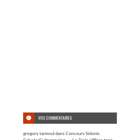
VOS COMMENTAIRES
gregory tarmoul
dans
Concours Sidonis
Calysta/Culturopoing – « Le Train sifflera trois