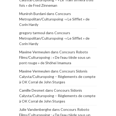
fois » de Fred Zinneman
Muniroh Burdani
dans
Concours
Metropolitan/Culturopoing -« Le Sifflet » de
Corin Hardy
gregory tarmoul
dans
Concours
Metropolitan/Culturopoing -« Le Sifflet » de
Corin Hardy
Maxime Vermeulen
dans
Concours Roboto
Films/Culturopoing : « De l’eau tiède sous un
pont rouge » de Shōhei Imamura
Maxime Vermeulen
dans
Concours Sidonis
Calysta/Culturopoing – Règlements de compte
à OK Corral de John Sturges
Camille Desmet
dans
Concours Sidonis
Calysta/Culturopoing – Règlements de compte
à OK Corral de John Sturges
Julie Vandenberghe
dans
Concours Roboto
Films/Culturopoing : « De l’eau tiède sous un