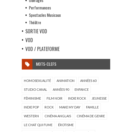
Ouvrages
Performances
Spectacles Musicaux
Théâtre
SORTIE VOD
VOD
VOD / PLATEFORME
MOTS-CLEFS
HOMOSEXUALITÉ
ANIMATION
ANNÉES 60
STUDIO CANAL
ANNÉES 90
ENFANCE
FÉMINISME
FILM NOIR
INDIE ROCK
JEUNESSE
INDIE POP
ROCK
MAKE MY DAY
FAMILLE
WESTERN
CINÉMA ANGLAIS
CINÉMA DE GENRE
LE CHAT QUI FUME
ÉROTISME