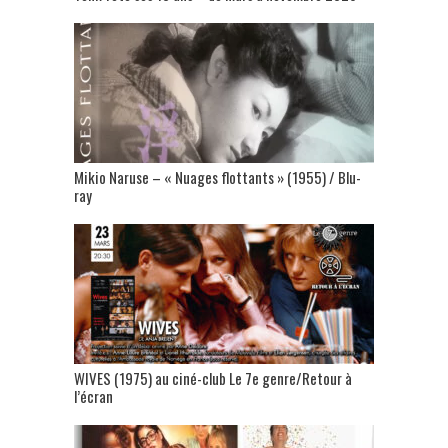
Mikio Naruse – « Nuages flottants » (1955) / Blu-
ray
WIVES (1975) au ciné-club Le 7e genre/Retour à
l’écran