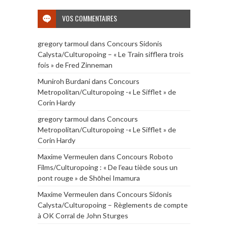
VOS COMMENTAIRES
gregory tarmoul
dans
Concours Sidonis
Calysta/Culturopoing – « Le Train sifflera trois
fois » de Fred Zinneman
Muniroh Burdani
dans
Concours
Metropolitan/Culturopoing -« Le Sifflet » de
Corin Hardy
gregory tarmoul
dans
Concours
Metropolitan/Culturopoing -« Le Sifflet » de
Corin Hardy
Maxime Vermeulen
dans
Concours Roboto
Films/Culturopoing : « De l’eau tiède sous un
pont rouge » de Shōhei Imamura
Maxime Vermeulen
dans
Concours Sidonis
Calysta/Culturopoing – Règlements de compte
à OK Corral de John Sturges