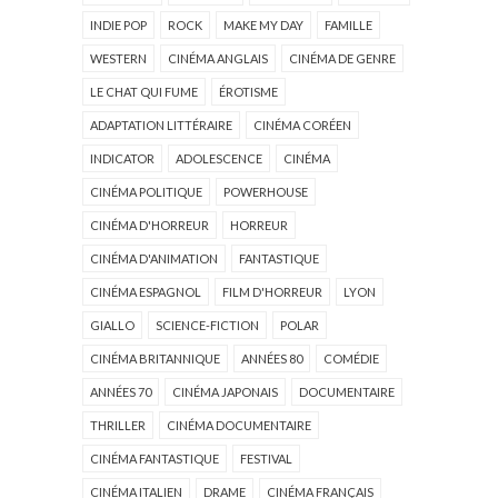
INDIE POP
ROCK
MAKE MY DAY
FAMILLE
WESTERN
CINÉMA ANGLAIS
CINÉMA DE GENRE
LE CHAT QUI FUME
ÉROTISME
ADAPTATION LITTÉRAIRE
CINÉMA CORÉEN
INDICATOR
ADOLESCENCE
CINÉMA
CINÉMA POLITIQUE
POWERHOUSE
CINÉMA D'HORREUR
HORREUR
CINÉMA D'ANIMATION
FANTASTIQUE
CINÉMA ESPAGNOL
FILM D'HORREUR
LYON
GIALLO
SCIENCE-FICTION
POLAR
CINÉMA BRITANNIQUE
ANNÉES 80
COMÉDIE
ANNÉES 70
CINÉMA JAPONAIS
DOCUMENTAIRE
THRILLER
CINÉMA DOCUMENTAIRE
CINÉMA FANTASTIQUE
FESTIVAL
CINÉMA ITALIEN
DRAME
CINÉMA FRANÇAIS