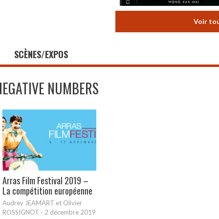
Voir to
SCÈNES/EXPOS
NEGATIVE NUMBERS
Arras Film Festival 2019 –
La compétition européenne
Audrey JEAMART et Olivier
ROSSIGNOT
-
2 décembre 2019