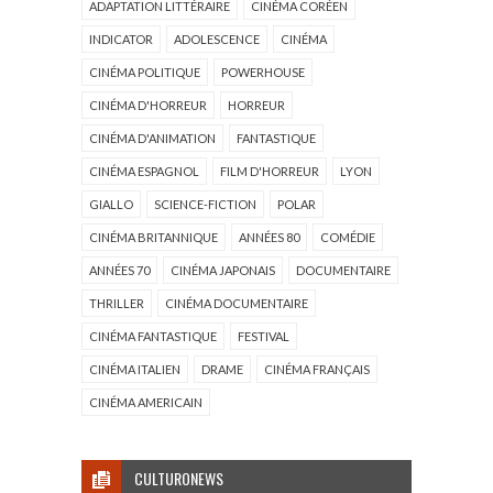
ADAPTATION LITTÉRAIRE
CINÉMA CORÉEN
INDICATOR
ADOLESCENCE
CINÉMA
CINÉMA POLITIQUE
POWERHOUSE
CINÉMA D'HORREUR
HORREUR
CINÉMA D'ANIMATION
FANTASTIQUE
CINÉMA ESPAGNOL
FILM D'HORREUR
LYON
GIALLO
SCIENCE-FICTION
POLAR
CINÉMA BRITANNIQUE
ANNÉES 80
COMÉDIE
ANNÉES 70
CINÉMA JAPONAIS
DOCUMENTAIRE
THRILLER
CINÉMA DOCUMENTAIRE
CINÉMA FANTASTIQUE
FESTIVAL
CINÉMA ITALIEN
DRAME
CINÉMA FRANÇAIS
CINÉMA AMERICAIN
CULTURONEWS