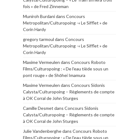
fois » de Fred Zinneman
Muniroh Burdani
dans
Concours
Metropolitan/Culturopoing -« Le Sifflet » de
Corin Hardy
gregory tarmoul
dans
Concours
Metropolitan/Culturopoing -« Le Sifflet » de
Corin Hardy
Maxime Vermeulen
dans
Concours Roboto
Films/Culturopoing : « De l’eau tiède sous un
pont rouge » de Shōhei Imamura
Maxime Vermeulen
dans
Concours Sidonis
Calysta/Culturopoing – Règlements de compte
à OK Corral de John Sturges
Camille Desmet
dans
Concours Sidonis
Calysta/Culturopoing – Règlements de compte
à OK Corral de John Sturges
Julie Vandenberghe
dans
Concours Roboto
Films/Culturopoing : « De l’eau tiède sous un