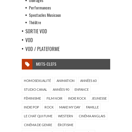
Ouvrages
Performances
Spectacles Musicaux
Théâtre
SORTIE VOD
VOD
VOD / PLATEFORME
MOTS-CLEFS
HOMOSEXUALITÉ
ANIMATION
ANNÉES 60
STUDIO CANAL
ANNÉES 90
ENFANCE
FÉMINISME
FILM NOIR
INDIE ROCK
JEUNESSE
INDIE POP
ROCK
MAKE MY DAY
FAMILLE
LE CHAT QUI FUME
WESTERN
CINÉMA ANGLAIS
CINÉMA DE GENRE
ÉROTISME