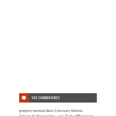
VOS COMMENTAIRES
gregory tarmoul
dans
Concours Sidonis
Calysta/Culturopoing – « Le Train sifflera trois