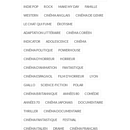
INDIE POP
ROCK
MAKE MY DAY
FAMILLE
WESTERN
CINÉMA ANGLAIS
CINÉMA DE GENRE
LE CHAT QUI FUME
ÉROTISME
ADAPTATION LITTÉRAIRE
CINÉMA CORÉEN
INDICATOR
ADOLESCENCE
CINÉMA
CINÉMA POLITIQUE
POWERHOUSE
CINÉMA D'HORREUR
HORREUR
CINÉMA D'ANIMATION
FANTASTIQUE
CINÉMA ESPAGNOL
FILM D'HORREUR
LYON
GIALLO
SCIENCE-FICTION
POLAR
CINÉMA BRITANNIQUE
ANNÉES 80
COMÉDIE
ANNÉES 70
CINÉMA JAPONAIS
DOCUMENTAIRE
THRILLER
CINÉMA DOCUMENTAIRE
CINÉMA FANTASTIQUE
FESTIVAL
CINÉMA ITALIEN
DRAME
CINÉMA FRANÇAIS