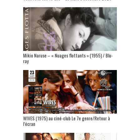
Mikio Naruse – « Nuages flottants » (1955) / Blu-
ray
WIVES (1975) au ciné-club Le 7e genre/Retour à
l’écran