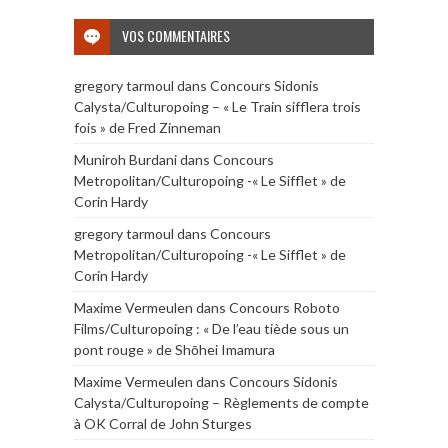
VOS COMMENTAIRES
gregory tarmoul
dans
Concours Sidonis
Calysta/Culturopoing – « Le Train sifflera trois
fois » de Fred Zinneman
Muniroh Burdani
dans
Concours
Metropolitan/Culturopoing -« Le Sifflet » de
Corin Hardy
gregory tarmoul
dans
Concours
Metropolitan/Culturopoing -« Le Sifflet » de
Corin Hardy
Maxime Vermeulen
dans
Concours Roboto
Films/Culturopoing : « De l’eau tiède sous un
pont rouge » de Shōhei Imamura
Maxime Vermeulen
dans
Concours Sidonis
Calysta/Culturopoing – Règlements de compte
à OK Corral de John Sturges