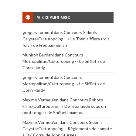
VOS COMMENTAIRES
gregory tarmoul
dans
Concours Sidonis
Calysta/Culturopoing – « Le Train sifflera trois
fois » de Fred Zinneman
Muniroh Burdani
dans
Concours
Metropolitan/Culturopoing -« Le Sifflet » de
Corin Hardy
gregory tarmoul
dans
Concours
Metropolitan/Culturopoing -« Le Sifflet » de
Corin Hardy
Maxime Vermeulen
dans
Concours Roboto
Films/Culturopoing : « De l’eau tiède sous un
pont rouge » de Shōhei Imamura
Maxime Vermeulen
dans
Concours Sidonis
Calysta/Culturopoing – Règlements de compte
à OK Corral de John Sturges