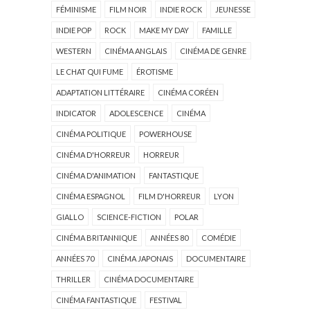
FÉMINISME
FILM NOIR
INDIE ROCK
JEUNESSE
INDIE POP
ROCK
MAKE MY DAY
FAMILLE
WESTERN
CINÉMA ANGLAIS
CINÉMA DE GENRE
LE CHAT QUI FUME
ÉROTISME
ADAPTATION LITTÉRAIRE
CINÉMA CORÉEN
INDICATOR
ADOLESCENCE
CINÉMA
CINÉMA POLITIQUE
POWERHOUSE
CINÉMA D'HORREUR
HORREUR
CINÉMA D'ANIMATION
FANTASTIQUE
CINÉMA ESPAGNOL
FILM D'HORREUR
LYON
GIALLO
SCIENCE-FICTION
POLAR
CINÉMA BRITANNIQUE
ANNÉES 80
COMÉDIE
ANNÉES 70
CINÉMA JAPONAIS
DOCUMENTAIRE
THRILLER
CINÉMA DOCUMENTAIRE
CINÉMA FANTASTIQUE
FESTIVAL