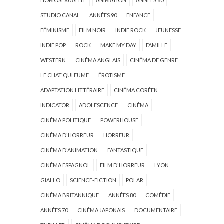
HOMOSEXUALITÉ
ANIMATION
ANNÉES 60
STUDIO CANAL
ANNÉES 90
ENFANCE
FÉMINISME
FILM NOIR
INDIE ROCK
JEUNESSE
INDIE POP
ROCK
MAKE MY DAY
FAMILLE
WESTERN
CINÉMA ANGLAIS
CINÉMA DE GENRE
LE CHAT QUI FUME
ÉROTISME
ADAPTATION LITTÉRAIRE
CINÉMA CORÉEN
INDICATOR
ADOLESCENCE
CINÉMA
CINÉMA POLITIQUE
POWERHOUSE
CINÉMA D'HORREUR
HORREUR
CINÉMA D'ANIMATION
FANTASTIQUE
CINÉMA ESPAGNOL
FILM D'HORREUR
LYON
GIALLO
SCIENCE-FICTION
POLAR
CINÉMA BRITANNIQUE
ANNÉES 80
COMÉDIE
ANNÉES 70
CINÉMA JAPONAIS
DOCUMENTAIRE