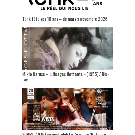
Tënk fête ses 10 ans – de mars à novembre 2026
Mikio Naruse – « Nuages flottants » (1955) / Blu-
ray
WIVES (1975) au ciné-club Le 7e genre/Retour à