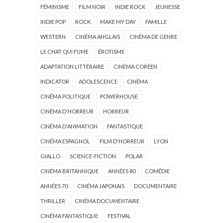
FÉMINISME
FILM NOIR
INDIE ROCK
JEUNESSE
INDIE POP
ROCK
MAKE MY DAY
FAMILLE
WESTERN
CINÉMA ANGLAIS
CINÉMA DE GENRE
LE CHAT QUI FUME
ÉROTISME
ADAPTATION LITTÉRAIRE
CINÉMA CORÉEN
INDICATOR
ADOLESCENCE
CINÉMA
CINÉMA POLITIQUE
POWERHOUSE
CINÉMA D'HORREUR
HORREUR
CINÉMA D'ANIMATION
FANTASTIQUE
CINÉMA ESPAGNOL
FILM D'HORREUR
LYON
GIALLO
SCIENCE-FICTION
POLAR
CINÉMA BRITANNIQUE
ANNÉES 80
COMÉDIE
ANNÉES 70
CINÉMA JAPONAIS
DOCUMENTAIRE
THRILLER
CINÉMA DOCUMENTAIRE
CINÉMA FANTASTIQUE
FESTIVAL