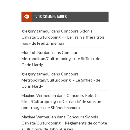
VOS COMMENTAIRES
gregory tarmoul
dans
Concours Sidonis
Calysta/Culturopoing – « Le Train sifflera trois
fois » de Fred Zinneman
Muniroh Burdani
dans
Concours
Metropolitan/Culturopoing -« Le Sifflet » de
Corin Hardy
gregory tarmoul
dans
Concours
Metropolitan/Culturopoing -« Le Sifflet » de
Corin Hardy
Maxime Vermeulen
dans
Concours Roboto
Films/Culturopoing : « De l’eau tiède sous un
pont rouge » de Shōhei Imamura
Maxime Vermeulen
dans
Concours Sidonis
Calysta/Culturopoing – Règlements de compte
à OK Corral de John Sturges