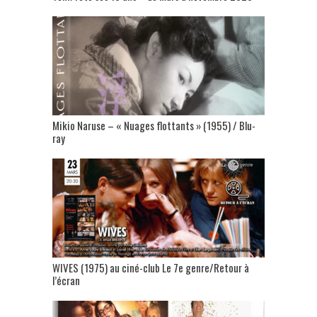
Mikio Naruse – « Nuages flottants » (1955) / Blu-
ray
WIVES (1975) au ciné-club Le 7e genre/Retour à
l’écran