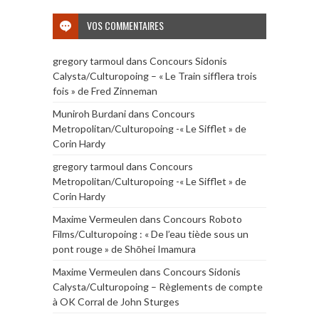
VOS COMMENTAIRES
gregory tarmoul
dans
Concours Sidonis
Calysta/Culturopoing – « Le Train sifflera trois
fois » de Fred Zinneman
Muniroh Burdani
dans
Concours
Metropolitan/Culturopoing -« Le Sifflet » de
Corin Hardy
gregory tarmoul
dans
Concours
Metropolitan/Culturopoing -« Le Sifflet » de
Corin Hardy
Maxime Vermeulen
dans
Concours Roboto
Films/Culturopoing : « De l’eau tiède sous un
pont rouge » de Shōhei Imamura
Maxime Vermeulen
dans
Concours Sidonis
Calysta/Culturopoing – Règlements de compte
à OK Corral de John Sturges