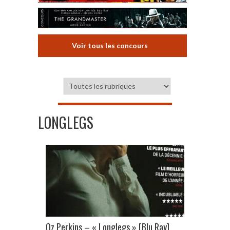
Voir tous les concours
LONGLEGS
Oz Perkins – « Longlegs » [Blu Ray]