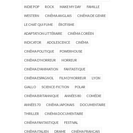
INDIE POP
ROCK
MAKE MY DAY
FAMILLE
WESTERN
CINÉMA ANGLAIS
CINÉMA DE GENRE
LE CHAT QUI FUME
ÉROTISME
ADAPTATION LITTÉRAIRE
CINÉMA CORÉEN
INDICATOR
ADOLESCENCE
CINÉMA
CINÉMA POLITIQUE
POWERHOUSE
CINÉMA D'HORREUR
HORREUR
CINÉMA D'ANIMATION
FANTASTIQUE
CINÉMA ESPAGNOL
FILM D'HORREUR
LYON
GIALLO
SCIENCE-FICTION
POLAR
CINÉMA BRITANNIQUE
ANNÉES 80
COMÉDIE
ANNÉES 70
CINÉMA JAPONAIS
DOCUMENTAIRE
THRILLER
CINÉMA DOCUMENTAIRE
CINÉMA FANTASTIQUE
FESTIVAL
CINÉMA ITALIEN
DRAME
CINÉMA FRANÇAIS