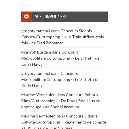
VOS COMMENTAIRES
gregory tarmoul
dans
Concours Sidonis
Calysta/Culturopoing – « Le Train sifflera trois
fois » de Fred Zinneman
Muniroh Burdani
dans
Concours
Metropolitan/Culturopoing -« Le Sifflet » de
Corin Hardy
gregory tarmoul
dans
Concours
Metropolitan/Culturopoing -« Le Sifflet » de
Corin Hardy
Maxime Vermeulen
dans
Concours Roboto
Films/Culturopoing : « De l’eau tiède sous un
pont rouge » de Shōhei Imamura
Maxime Vermeulen
dans
Concours Sidonis
Calysta/Culturopoing – Règlements de compte
à OK Corral de John Sturges