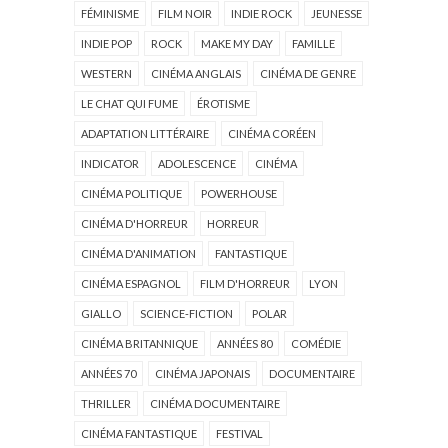
FÉMINISME
FILM NOIR
INDIE ROCK
JEUNESSE
INDIE POP
ROCK
MAKE MY DAY
FAMILLE
WESTERN
CINÉMA ANGLAIS
CINÉMA DE GENRE
LE CHAT QUI FUME
ÉROTISME
ADAPTATION LITTÉRAIRE
CINÉMA CORÉEN
INDICATOR
ADOLESCENCE
CINÉMA
CINÉMA POLITIQUE
POWERHOUSE
CINÉMA D'HORREUR
HORREUR
CINÉMA D'ANIMATION
FANTASTIQUE
CINÉMA ESPAGNOL
FILM D'HORREUR
LYON
GIALLO
SCIENCE-FICTION
POLAR
CINÉMA BRITANNIQUE
ANNÉES 80
COMÉDIE
ANNÉES 70
CINÉMA JAPONAIS
DOCUMENTAIRE
THRILLER
CINÉMA DOCUMENTAIRE
CINÉMA FANTASTIQUE
FESTIVAL