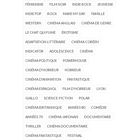
FÉMINISME
FILM NOIR
INDIE ROCK
JEUNESSE
INDIE POP
ROCK
MAKE MY DAY
FAMILLE
WESTERN
CINÉMA ANGLAIS
CINÉMA DE GENRE
LE CHAT QUI FUME
ÉROTISME
ADAPTATION LITTÉRAIRE
CINÉMA CORÉEN
INDICATOR
ADOLESCENCE
CINÉMA
CINÉMA POLITIQUE
POWERHOUSE
CINÉMA D'HORREUR
HORREUR
CINÉMA D'ANIMATION
FANTASTIQUE
CINÉMA ESPAGNOL
FILM D'HORREUR
LYON
GIALLO
SCIENCE-FICTION
POLAR
CINÉMA BRITANNIQUE
ANNÉES 80
COMÉDIE
ANNÉES 70
CINÉMA JAPONAIS
DOCUMENTAIRE
THRILLER
CINÉMA DOCUMENTAIRE
CINÉMA FANTASTIQUE
FESTIVAL