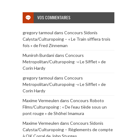
VOS COMMENTAIRES
gregory tarmoul
dans
Concours Sidonis
Calysta/Culturopoing – « Le Train sifflera trois
fois » de Fred Zinneman
Muniroh Burdani
dans
Concours
Metropolitan/Culturopoing -« Le Sifflet » de
Corin Hardy
gregory tarmoul
dans
Concours
Metropolitan/Culturopoing -« Le Sifflet » de
Corin Hardy
Maxime Vermeulen
dans
Concours Roboto
Films/Culturopoing : « De l’eau tiède sous un
pont rouge » de Shōhei Imamura
Maxime Vermeulen
dans
Concours Sidonis
Calysta/Culturopoing – Règlements de compte
à OK Corral de John Sturges