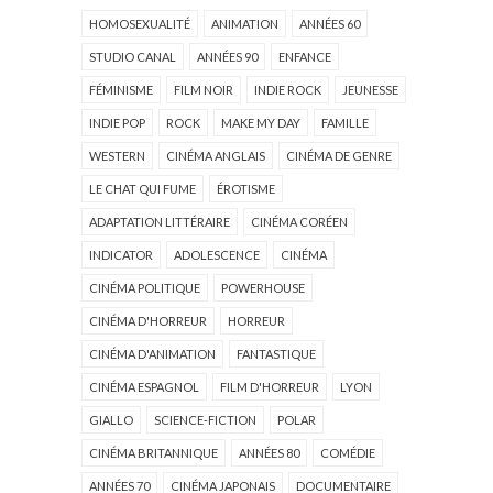
HOMOSEXUALITÉ
ANIMATION
ANNÉES 60
STUDIO CANAL
ANNÉES 90
ENFANCE
FÉMINISME
FILM NOIR
INDIE ROCK
JEUNESSE
INDIE POP
ROCK
MAKE MY DAY
FAMILLE
WESTERN
CINÉMA ANGLAIS
CINÉMA DE GENRE
LE CHAT QUI FUME
ÉROTISME
ADAPTATION LITTÉRAIRE
CINÉMA CORÉEN
INDICATOR
ADOLESCENCE
CINÉMA
CINÉMA POLITIQUE
POWERHOUSE
CINÉMA D'HORREUR
HORREUR
CINÉMA D'ANIMATION
FANTASTIQUE
CINÉMA ESPAGNOL
FILM D'HORREUR
LYON
GIALLO
SCIENCE-FICTION
POLAR
CINÉMA BRITANNIQUE
ANNÉES 80
COMÉDIE
ANNÉES 70
CINÉMA JAPONAIS
DOCUMENTAIRE