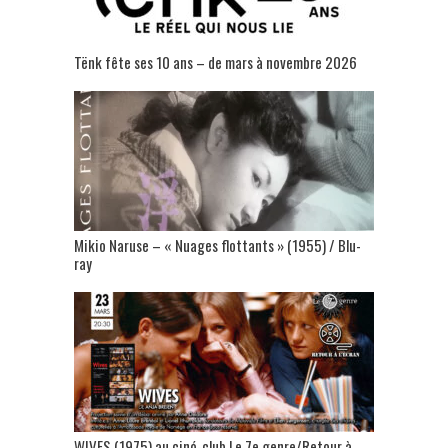
Tënk fête ses 10 ans – de mars à novembre 2026
Mikio Naruse – « Nuages flottants » (1955) / Blu-
ray
WIVES (1975) au ciné-club Le 7e genre/Retour à