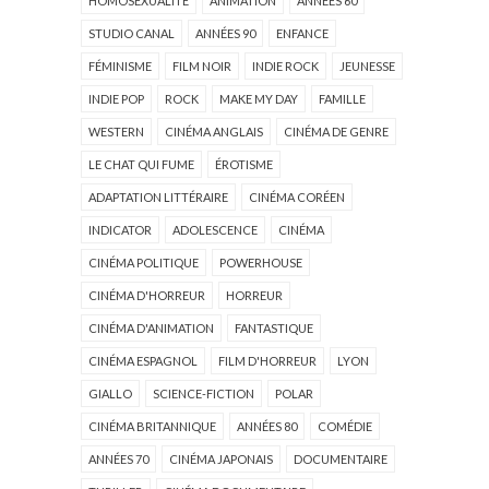
HOMOSEXUALITÉ
ANIMATION
ANNÉES 60
STUDIO CANAL
ANNÉES 90
ENFANCE
FÉMINISME
FILM NOIR
INDIE ROCK
JEUNESSE
INDIE POP
ROCK
MAKE MY DAY
FAMILLE
WESTERN
CINÉMA ANGLAIS
CINÉMA DE GENRE
LE CHAT QUI FUME
ÉROTISME
ADAPTATION LITTÉRAIRE
CINÉMA CORÉEN
INDICATOR
ADOLESCENCE
CINÉMA
CINÉMA POLITIQUE
POWERHOUSE
CINÉMA D'HORREUR
HORREUR
CINÉMA D'ANIMATION
FANTASTIQUE
CINÉMA ESPAGNOL
FILM D'HORREUR
LYON
GIALLO
SCIENCE-FICTION
POLAR
CINÉMA BRITANNIQUE
ANNÉES 80
COMÉDIE
ANNÉES 70
CINÉMA JAPONAIS
DOCUMENTAIRE