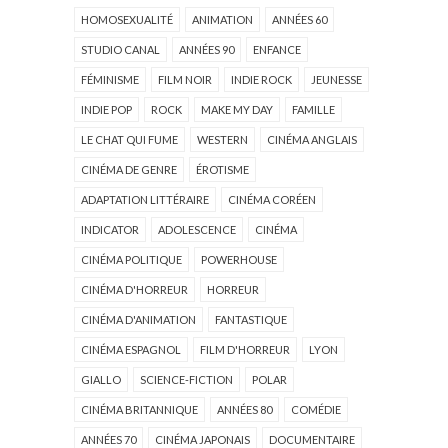
HOMOSEXUALITÉ
ANIMATION
ANNÉES 60
STUDIO CANAL
ANNÉES 90
ENFANCE
FÉMINISME
FILM NOIR
INDIE ROCK
JEUNESSE
INDIE POP
ROCK
MAKE MY DAY
FAMILLE
LE CHAT QUI FUME
WESTERN
CINÉMA ANGLAIS
CINÉMA DE GENRE
ÉROTISME
ADAPTATION LITTÉRAIRE
CINÉMA CORÉEN
INDICATOR
ADOLESCENCE
CINÉMA
CINÉMA POLITIQUE
POWERHOUSE
CINÉMA D'HORREUR
HORREUR
CINÉMA D'ANIMATION
FANTASTIQUE
CINÉMA ESPAGNOL
FILM D'HORREUR
LYON
GIALLO
SCIENCE-FICTION
POLAR
CINÉMA BRITANNIQUE
ANNÉES 80
COMÉDIE
ANNÉES 70
CINÉMA JAPONAIS
DOCUMENTAIRE