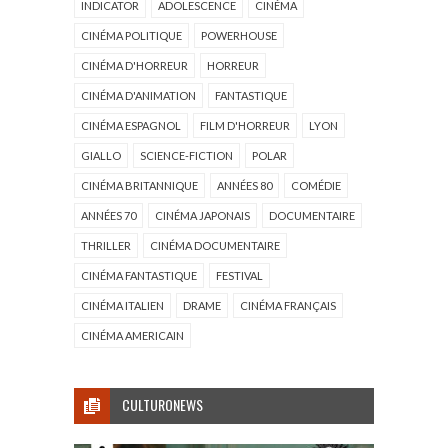
INDICATOR
ADOLESCENCE
CINÉMA
CINÉMA POLITIQUE
POWERHOUSE
CINÉMA D'HORREUR
HORREUR
CINÉMA D'ANIMATION
FANTASTIQUE
CINÉMA ESPAGNOL
FILM D'HORREUR
LYON
GIALLO
SCIENCE-FICTION
POLAR
CINÉMA BRITANNIQUE
ANNÉES 80
COMÉDIE
ANNÉES 70
CINÉMA JAPONAIS
DOCUMENTAIRE
THRILLER
CINÉMA DOCUMENTAIRE
CINÉMA FANTASTIQUE
FESTIVAL
CINÉMA ITALIEN
DRAME
CINÉMA FRANÇAIS
CINÉMA AMERICAIN
CULTURONEWS