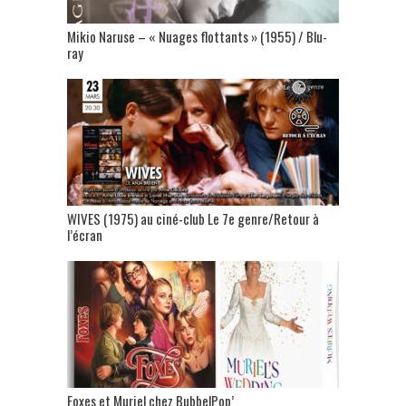
Mikio Naruse – « Nuages flottants » (1955) / Blu-
ray
WIVES (1975) au ciné-club Le 7e genre/Retour à
l’écran
Foxes et Muriel chez BubbelPop’