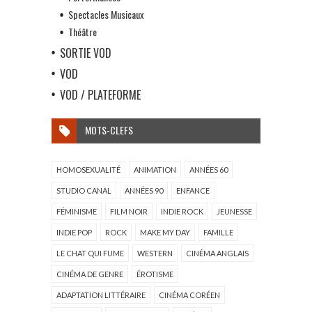
Spectacles Musicaux
Théâtre
SORTIE VOD
VOD
VOD / PLATEFORME
MOTS-CLEFS
HOMOSEXUALITÉ
ANIMATION
ANNÉES 60
STUDIO CANAL
ANNÉES 90
ENFANCE
FÉMINISME
FILM NOIR
INDIE ROCK
JEUNESSE
INDIE POP
ROCK
MAKE MY DAY
FAMILLE
LE CHAT QUI FUME
WESTERN
CINÉMA ANGLAIS
CINÉMA DE GENRE
ÉROTISME
ADAPTATION LITTÉRAIRE
CINÉMA CORÉEN