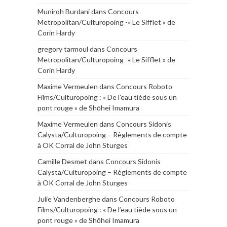
Muniroh Burdani
dans
Concours
Metropolitan/Culturopoing -« Le Sifflet » de
Corin Hardy
gregory tarmoul
dans
Concours
Metropolitan/Culturopoing -« Le Sifflet » de
Corin Hardy
Maxime Vermeulen
dans
Concours Roboto
Films/Culturopoing : « De l’eau tiède sous un
pont rouge » de Shōhei Imamura
Maxime Vermeulen
dans
Concours Sidonis
Calysta/Culturopoing – Règlements de compte
à OK Corral de John Sturges
Camille Desmet
dans
Concours Sidonis
Calysta/Culturopoing – Règlements de compte
à OK Corral de John Sturges
Julie Vandenberghe
dans
Concours Roboto
Films/Culturopoing : « De l’eau tiède sous un
pont rouge » de Shōhei Imamura