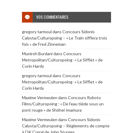
VOS COMMENTAIRES
gregory tarmoul
dans
Concours Sidonis
Calysta/Culturopoing – « Le Train sifflera trois
fois » de Fred Zinneman
Muniroh Burdani
dans
Concours
Metropolitan/Culturopoing -« Le Sifflet » de
Corin Hardy
gregory tarmoul
dans
Concours
Metropolitan/Culturopoing -« Le Sifflet » de
Corin Hardy
Maxime Vermeulen
dans
Concours Roboto
Films/Culturopoing : « De l’eau tiède sous un
pont rouge » de Shōhei Imamura
Maxime Vermeulen
dans
Concours Sidonis
Calysta/Culturopoing – Règlements de compte
à OK Corral de John Sturges