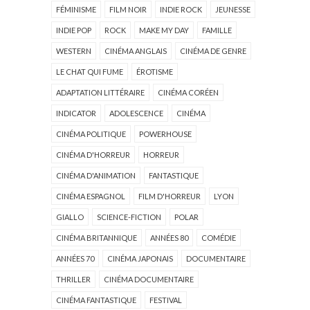
FÉMINISME
FILM NOIR
INDIE ROCK
JEUNESSE
INDIE POP
ROCK
MAKE MY DAY
FAMILLE
WESTERN
CINÉMA ANGLAIS
CINÉMA DE GENRE
LE CHAT QUI FUME
ÉROTISME
ADAPTATION LITTÉRAIRE
CINÉMA CORÉEN
INDICATOR
ADOLESCENCE
CINÉMA
CINÉMA POLITIQUE
POWERHOUSE
CINÉMA D'HORREUR
HORREUR
CINÉMA D'ANIMATION
FANTASTIQUE
CINÉMA ESPAGNOL
FILM D'HORREUR
LYON
GIALLO
SCIENCE-FICTION
POLAR
CINÉMA BRITANNIQUE
ANNÉES 80
COMÉDIE
ANNÉES 70
CINÉMA JAPONAIS
DOCUMENTAIRE
THRILLER
CINÉMA DOCUMENTAIRE
CINÉMA FANTASTIQUE
FESTIVAL