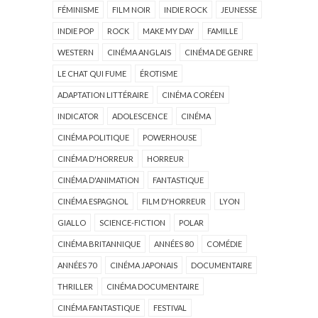
FÉMINISME
FILM NOIR
INDIE ROCK
JEUNESSE
INDIE POP
ROCK
MAKE MY DAY
FAMILLE
WESTERN
CINÉMA ANGLAIS
CINÉMA DE GENRE
LE CHAT QUI FUME
ÉROTISME
ADAPTATION LITTÉRAIRE
CINÉMA CORÉEN
INDICATOR
ADOLESCENCE
CINÉMA
CINÉMA POLITIQUE
POWERHOUSE
CINÉMA D'HORREUR
HORREUR
CINÉMA D'ANIMATION
FANTASTIQUE
CINÉMA ESPAGNOL
FILM D'HORREUR
LYON
GIALLO
SCIENCE-FICTION
POLAR
CINÉMA BRITANNIQUE
ANNÉES 80
COMÉDIE
ANNÉES 70
CINÉMA JAPONAIS
DOCUMENTAIRE
THRILLER
CINÉMA DOCUMENTAIRE
CINÉMA FANTASTIQUE
FESTIVAL