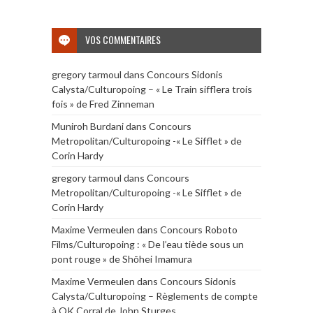
VOS COMMENTAIRES
gregory tarmoul
dans
Concours Sidonis
Calysta/Culturopoing – « Le Train sifflera trois
fois » de Fred Zinneman
Muniroh Burdani
dans
Concours
Metropolitan/Culturopoing -« Le Sifflet » de
Corin Hardy
gregory tarmoul
dans
Concours
Metropolitan/Culturopoing -« Le Sifflet » de
Corin Hardy
Maxime Vermeulen
dans
Concours Roboto
Films/Culturopoing : « De l’eau tiède sous un
pont rouge » de Shōhei Imamura
Maxime Vermeulen
dans
Concours Sidonis
Calysta/Culturopoing – Règlements de compte
à OK Corral de John Sturges