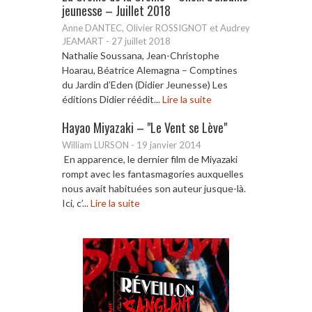
jeunesse – Juillet 2018
Anne DANTEC, Olivier ROSSIGNOT et Audrey
JEAMART
-
27 juillet 2018
Nathalie Soussana, Jean-Christophe
Hoarau, Béatrice Alemagna – Comptines
du Jardin d’Eden (Didier Jeunesse) Les
éditions Didier réédit...
Lire la suite
Hayao Miyazaki – "Le Vent se Lève"
William LURSON
-
19 janvier 2014
En apparence, le dernier film de Miyazaki
rompt avec les fantasmagories auxquelles
nous avait habituées son auteur jusque-là.
Ici, c’...
Lire la suite