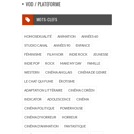
VOD / PLATEFORME
MOTS-CLEFS
HOMOSEXUALITÉ
ANIMATION
ANNÉES 60
STUDIO CANAL
ANNÉES 90
ENFANCE
FÉMINISME
FILM NOIR
INDIE ROCK
JEUNESSE
INDIE POP
ROCK
MAKE MY DAY
FAMILLE
WESTERN
CINÉMA ANGLAIS
CINÉMA DE GENRE
LE CHAT QUI FUME
ÉROTISME
ADAPTATION LITTÉRAIRE
CINÉMA CORÉEN
INDICATOR
ADOLESCENCE
CINÉMA
CINÉMA POLITIQUE
POWERHOUSE
CINÉMA D'HORREUR
HORREUR
CINÉMA D'ANIMATION
FANTASTIQUE