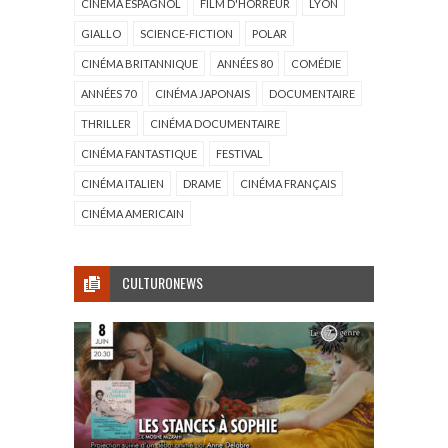
CINÉMA ESPAGNOL
FILM D'HORREUR
LYON
GIALLO
SCIENCE-FICTION
POLAR
CINÉMA BRITANNIQUE
ANNÉES 80
COMÉDIE
ANNÉES 70
CINÉMA JAPONAIS
DOCUMENTAIRE
THRILLER
CINÉMA DOCUMENTAIRE
CINÉMA FANTASTIQUE
FESTIVAL
CINÉMA ITALIEN
DRAME
CINÉMA FRANÇAIS
CINÉMA AMERICAIN
CULTURONEWS