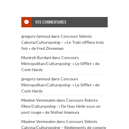
VOS COMMENTAIRES
gregory tarmoul
dans
Concours Sidonis
Calysta/Culturopoing – « Le Train sifflera trois
fois » de Fred Zinneman
Muniroh Burdani
dans
Concours
Metropolitan/Culturopoing -« Le Sifflet » de
Corin Hardy
gregory tarmoul
dans
Concours
Metropolitan/Culturopoing -« Le Sifflet » de
Corin Hardy
Maxime Vermeulen
dans
Concours Roboto
Films/Culturopoing : « De l’eau tiède sous un
pont rouge » de Shōhei Imamura
Maxime Vermeulen
dans
Concours Sidonis
Calysta/Culturopoing – Règlements de compte