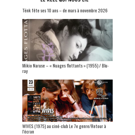
Tënk fête ses 10 ans – de mars à novembre 2026
Mikio Naruse – « Nuages flottants » (1955) / Blu-
ray
WIVES (1975) au ciné-club Le 7e genre/Retour à
l’écran