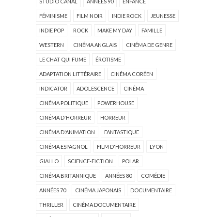
STUDIO CANAL
ANNÉES 90
ENFANCE
FÉMINISME
FILM NOIR
INDIE ROCK
JEUNESSE
INDIE POP
ROCK
MAKE MY DAY
FAMILLE
WESTERN
CINÉMA ANGLAIS
CINÉMA DE GENRE
LE CHAT QUI FUME
ÉROTISME
ADAPTATION LITTÉRAIRE
CINÉMA CORÉEN
INDICATOR
ADOLESCENCE
CINÉMA
CINÉMA POLITIQUE
POWERHOUSE
CINÉMA D'HORREUR
HORREUR
CINÉMA D'ANIMATION
FANTASTIQUE
CINÉMA ESPAGNOL
FILM D'HORREUR
LYON
GIALLO
SCIENCE-FICTION
POLAR
CINÉMA BRITANNIQUE
ANNÉES 80
COMÉDIE
ANNÉES 70
CINÉMA JAPONAIS
DOCUMENTAIRE
THRILLER
CINÉMA DOCUMENTAIRE