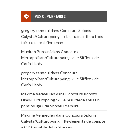
VOS COMMENTAIRES
gregory tarmoul
dans
Concours Sidonis
Calysta/Culturopoing – « Le Train sifflera trois
fois » de Fred Zinneman
Muniroh Burdani
dans
Concours
Metropolitan/Culturopoing -« Le Sifflet » de
Corin Hardy
gregory tarmoul
dans
Concours
Metropolitan/Culturopoing -« Le Sifflet » de
Corin Hardy
Maxime Vermeulen
dans
Concours Roboto
Films/Culturopoing : « De l’eau tiède sous un
pont rouge » de Shōhei Imamura
Maxime Vermeulen
dans
Concours Sidonis
Calysta/Culturopoing – Règlements de compte
à OK Corral de John Sturges