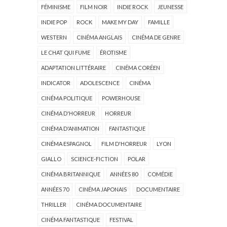
FÉMINISME
FILM NOIR
INDIE ROCK
JEUNESSE
INDIE POP
ROCK
MAKE MY DAY
FAMILLE
WESTERN
CINÉMA ANGLAIS
CINÉMA DE GENRE
LE CHAT QUI FUME
ÉROTISME
ADAPTATION LITTÉRAIRE
CINÉMA CORÉEN
INDICATOR
ADOLESCENCE
CINÉMA
CINÉMA POLITIQUE
POWERHOUSE
CINÉMA D'HORREUR
HORREUR
CINÉMA D'ANIMATION
FANTASTIQUE
CINÉMA ESPAGNOL
FILM D'HORREUR
LYON
GIALLO
SCIENCE-FICTION
POLAR
CINÉMA BRITANNIQUE
ANNÉES 80
COMÉDIE
ANNÉES 70
CINÉMA JAPONAIS
DOCUMENTAIRE
THRILLER
CINÉMA DOCUMENTAIRE
CINÉMA FANTASTIQUE
FESTIVAL