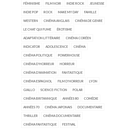
FÉMINISME
FILM NOIR
INDIE ROCK
JEUNESSE
INDIE POP
ROCK
MAKE MY DAY
FAMILLE
WESTERN
CINÉMA ANGLAIS
CINÉMA DE GENRE
LE CHAT QUI FUME
ÉROTISME
ADAPTATION LITTÉRAIRE
CINÉMA CORÉEN
INDICATOR
ADOLESCENCE
CINÉMA
CINÉMA POLITIQUE
POWERHOUSE
CINÉMA D'HORREUR
HORREUR
CINÉMA D'ANIMATION
FANTASTIQUE
CINÉMA ESPAGNOL
FILM D'HORREUR
LYON
GIALLO
SCIENCE-FICTION
POLAR
CINÉMA BRITANNIQUE
ANNÉES 80
COMÉDIE
ANNÉES 70
CINÉMA JAPONAIS
DOCUMENTAIRE
THRILLER
CINÉMA DOCUMENTAIRE
CINÉMA FANTASTIQUE
FESTIVAL