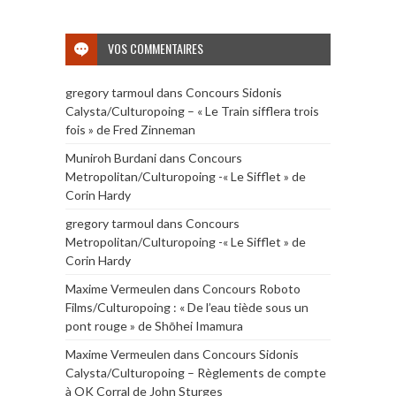
VOS COMMENTAIRES
gregory tarmoul
dans
Concours Sidonis
Calysta/Culturopoing – « Le Train sifflera trois
fois » de Fred Zinneman
Muniroh Burdani
dans
Concours
Metropolitan/Culturopoing -« Le Sifflet » de
Corin Hardy
gregory tarmoul
dans
Concours
Metropolitan/Culturopoing -« Le Sifflet » de
Corin Hardy
Maxime Vermeulen
dans
Concours Roboto
Films/Culturopoing : « De l’eau tiède sous un
pont rouge » de Shōhei Imamura
Maxime Vermeulen
dans
Concours Sidonis
Calysta/Culturopoing – Règlements de compte
à OK Corral de John Sturges