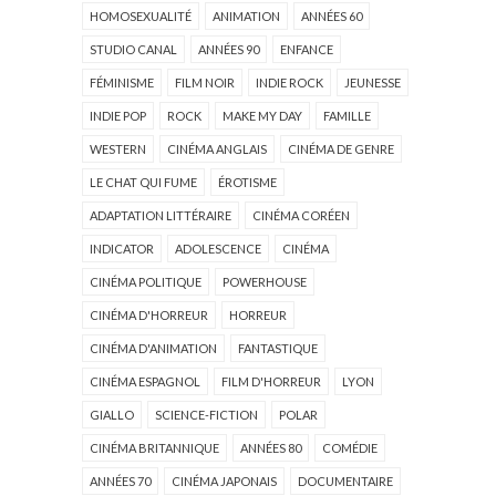
HOMOSEXUALITÉ
ANIMATION
ANNÉES 60
STUDIO CANAL
ANNÉES 90
ENFANCE
FÉMINISME
FILM NOIR
INDIE ROCK
JEUNESSE
INDIE POP
ROCK
MAKE MY DAY
FAMILLE
WESTERN
CINÉMA ANGLAIS
CINÉMA DE GENRE
LE CHAT QUI FUME
ÉROTISME
ADAPTATION LITTÉRAIRE
CINÉMA CORÉEN
INDICATOR
ADOLESCENCE
CINÉMA
CINÉMA POLITIQUE
POWERHOUSE
CINÉMA D'HORREUR
HORREUR
CINÉMA D'ANIMATION
FANTASTIQUE
CINÉMA ESPAGNOL
FILM D'HORREUR
LYON
GIALLO
SCIENCE-FICTION
POLAR
CINÉMA BRITANNIQUE
ANNÉES 80
COMÉDIE
ANNÉES 70
CINÉMA JAPONAIS
DOCUMENTAIRE