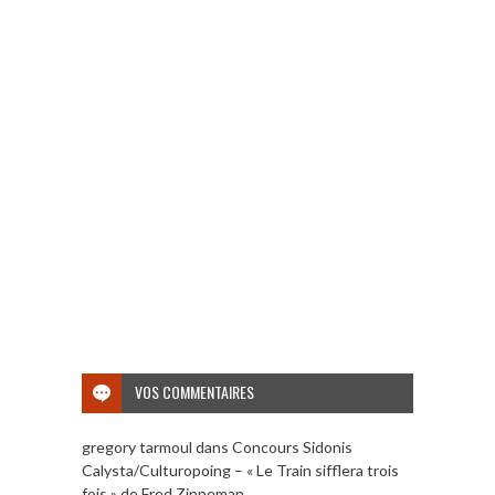
VOS COMMENTAIRES
gregory tarmoul
dans
Concours Sidonis
Calysta/Culturopoing – « Le Train sifflera trois
fois » de Fred Zinneman