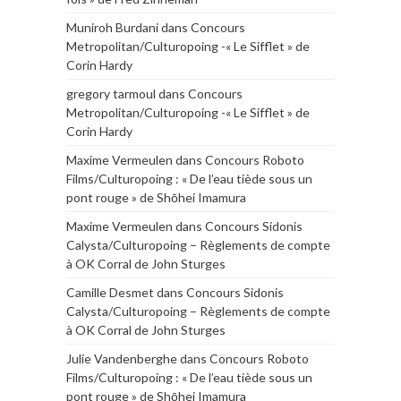
Muniroh Burdani
dans
Concours
Metropolitan/Culturopoing -« Le Sifflet » de
Corin Hardy
gregory tarmoul
dans
Concours
Metropolitan/Culturopoing -« Le Sifflet » de
Corin Hardy
Maxime Vermeulen
dans
Concours Roboto
Films/Culturopoing : « De l’eau tiède sous un
pont rouge » de Shōhei Imamura
Maxime Vermeulen
dans
Concours Sidonis
Calysta/Culturopoing – Règlements de compte
à OK Corral de John Sturges
Camille Desmet
dans
Concours Sidonis
Calysta/Culturopoing – Règlements de compte
à OK Corral de John Sturges
Julie Vandenberghe
dans
Concours Roboto
Films/Culturopoing : « De l’eau tiède sous un
pont rouge » de Shōhei Imamura