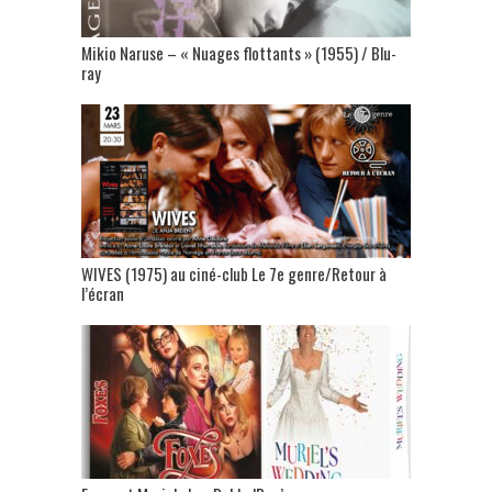
Mikio Naruse – « Nuages flottants » (1955) / Blu-
ray
WIVES (1975) au ciné-club Le 7e genre/Retour à
l’écran