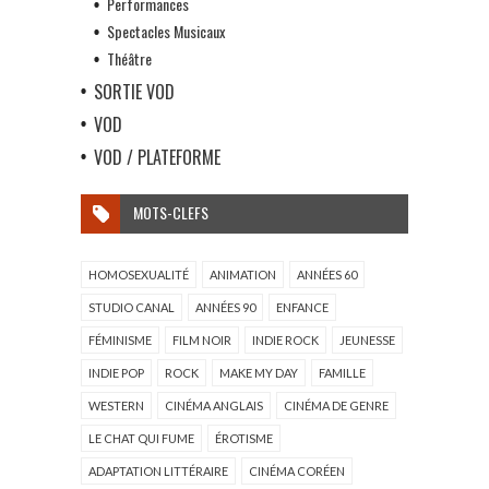
Performances
Spectacles Musicaux
Théâtre
SORTIE VOD
VOD
VOD / PLATEFORME
MOTS-CLEFS
HOMOSEXUALITÉ
ANIMATION
ANNÉES 60
STUDIO CANAL
ANNÉES 90
ENFANCE
FÉMINISME
FILM NOIR
INDIE ROCK
JEUNESSE
INDIE POP
ROCK
MAKE MY DAY
FAMILLE
WESTERN
CINÉMA ANGLAIS
CINÉMA DE GENRE
LE CHAT QUI FUME
ÉROTISME
ADAPTATION LITTÉRAIRE
CINÉMA CORÉEN