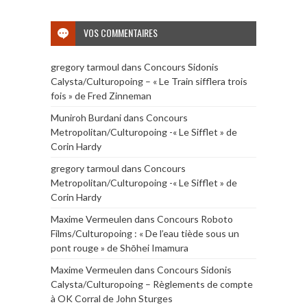
VOS COMMENTAIRES
gregory tarmoul
dans
Concours Sidonis
Calysta/Culturopoing – « Le Train sifflera trois
fois » de Fred Zinneman
Muniroh Burdani
dans
Concours
Metropolitan/Culturopoing -« Le Sifflet » de
Corin Hardy
gregory tarmoul
dans
Concours
Metropolitan/Culturopoing -« Le Sifflet » de
Corin Hardy
Maxime Vermeulen
dans
Concours Roboto
Films/Culturopoing : « De l’eau tiède sous un
pont rouge » de Shōhei Imamura
Maxime Vermeulen
dans
Concours Sidonis
Calysta/Culturopoing – Règlements de compte
à OK Corral de John Sturges