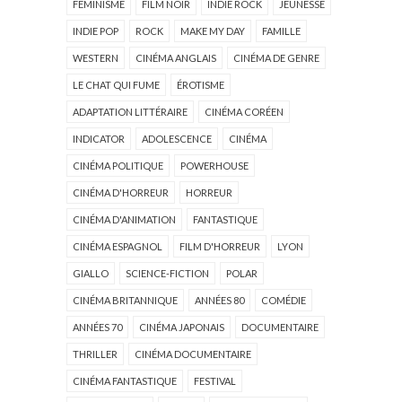
FÉMINISME
FILM NOIR
INDIE ROCK
JEUNESSE
INDIE POP
ROCK
MAKE MY DAY
FAMILLE
WESTERN
CINÉMA ANGLAIS
CINÉMA DE GENRE
LE CHAT QUI FUME
ÉROTISME
ADAPTATION LITTÉRAIRE
CINÉMA CORÉEN
INDICATOR
ADOLESCENCE
CINÉMA
CINÉMA POLITIQUE
POWERHOUSE
CINÉMA D'HORREUR
HORREUR
CINÉMA D'ANIMATION
FANTASTIQUE
CINÉMA ESPAGNOL
FILM D'HORREUR
LYON
GIALLO
SCIENCE-FICTION
POLAR
CINÉMA BRITANNIQUE
ANNÉES 80
COMÉDIE
ANNÉES 70
CINÉMA JAPONAIS
DOCUMENTAIRE
THRILLER
CINÉMA DOCUMENTAIRE
CINÉMA FANTASTIQUE
FESTIVAL