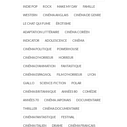
INDIE POP
ROCK
MAKE MY DAY
FAMILLE
WESTERN
CINÉMA ANGLAIS
CINÉMA DE GENRE
LE CHAT QUI FUME
ÉROTISME
ADAPTATION LITTÉRAIRE
CINÉMA CORÉEN
INDICATOR
ADOLESCENCE
CINÉMA
CINÉMA POLITIQUE
POWERHOUSE
CINÉMA D'HORREUR
HORREUR
CINÉMA D'ANIMATION
FANTASTIQUE
CINÉMA ESPAGNOL
FILM D'HORREUR
LYON
GIALLO
SCIENCE-FICTION
POLAR
CINÉMA BRITANNIQUE
ANNÉES 80
COMÉDIE
ANNÉES 70
CINÉMA JAPONAIS
DOCUMENTAIRE
THRILLER
CINÉMA DOCUMENTAIRE
CINÉMA FANTASTIQUE
FESTIVAL
CINÉMA ITALIEN
DRAME
CINÉMA FRANÇAIS