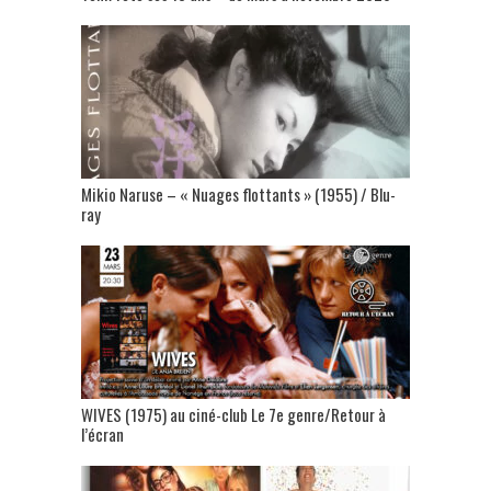
Mikio Naruse – « Nuages flottants » (1955) / Blu-
ray
WIVES (1975) au ciné-club Le 7e genre/Retour à
l’écran