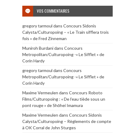
VOS COMMENTAIRES
gregory tarmoul
dans
Concours Sidonis
Calysta/Culturopoing – « Le Train sifflera trois
fois » de Fred Zinneman
Muniroh Burdani
dans
Concours
Metropolitan/Culturopoing -« Le Sifflet » de
Corin Hardy
gregory tarmoul
dans
Concours
Metropolitan/Culturopoing -« Le Sifflet » de
Corin Hardy
Maxime Vermeulen
dans
Concours Roboto
Films/Culturopoing : « De l’eau tiède sous un
pont rouge » de Shōhei Imamura
Maxime Vermeulen
dans
Concours Sidonis
Calysta/Culturopoing – Règlements de compte
à OK Corral de John Sturges